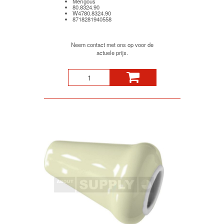
Merigous
80.8324.90
W4780.8324.90
8718281940558
Neem contact met ons op voor de
actuele prijs.