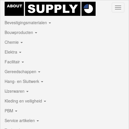
Toggl
naviga
Bevestigingsmaterialen
Bouwproducten
Chemie
Elektra
Facilitair
Gereedschappen
Hang- en Sluitwerk
IJzerwaren
Kleding en veiligheid
PBM
Service artikelen