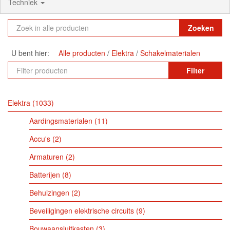
Techniek
Zoeken
U bent hier:
Alle producten
Elektra
Schakelmaterialen
Filter
Elektra
1033
Aardingsmaterialen
11
Accu's
2
Armaturen
2
Batterijen
8
Behuizingen
2
Beveiligingen elektrische circuits
9
Bouwaansluitkasten
3