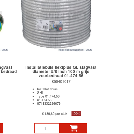
lagvast
Installatiebuis flexiplus QL slagvast
orbedraad
diameter 5/8 inch 100 m grijs
voorbedraad 01.474.56
S50401017
Installatiebuis
SHI
Type 01.474.56
01.474.56
8711332236679
€ 189,62 per stuk
-20%