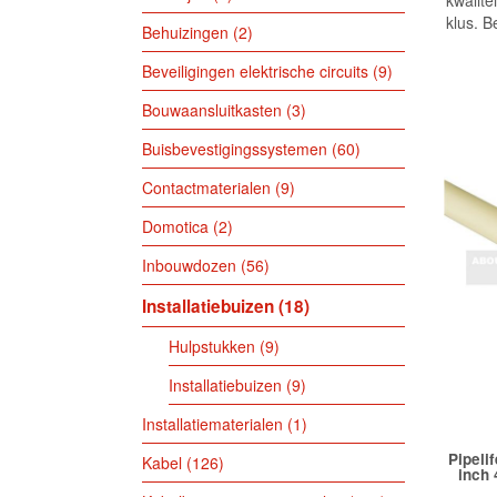
kwalite
klus. B
Behuizingen
2
Beveiligingen elektrische circuits
9
Bouwaansluitkasten
3
Buisbevestigingssystemen
60
Contactmaterialen
9
Domotica
2
Inbouwdozen
56
Installatiebuizen
18
Hulpstukken
9
Installatiebuizen
9
Installatiematerialen
1
Pipeli
Kabel
126
inch 