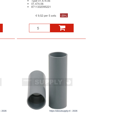
Type 01.474.06
01.474.06
8711332095221
€ 9,52 per 5 sets
-20%