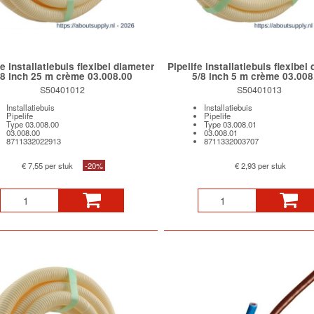
fe installatiebuis flexibel diameter
Pipelife installatiebuis flexibel
/8 inch 25 m crème 03.008.00
5/8 inch 5 m crème 03.008
S50401012
S50401013
Installatiebuis
Installatiebuis
Pipelife
Pipelife
Type 03.008.00
Type 03.008.01
03.008.00
03.008.01
8711332022913
8711332003707
€ 7,55 per stuk
-20%
€ 2,93 per stuk