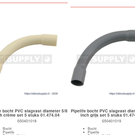
fe bocht PVC slagvast diameter 5/8
Pipelife bocht PVC slagvast dia
h crème set 5 stuks 01.474.04
inch grijs set 5 stuks 01.47
S50401018
S50401019
Bocht
Bocht
Pipelife
Pipelife