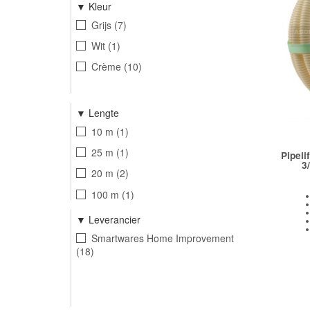
Kleur
Grijs
7
Wit
1
Crème
10
Lengte
10 m
1
25 m
1
Pipeli
3
20 m
2
100 m
1
4 m
3
Leverancier
5 m
1
Smartwares Home Improvement
18