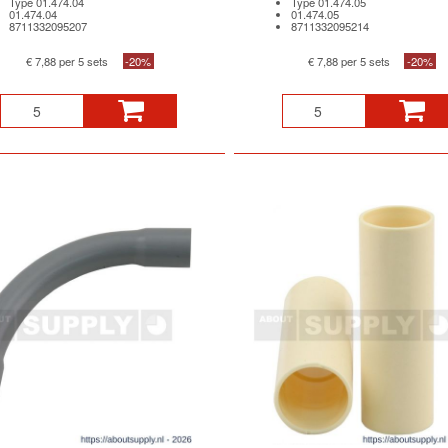
Type 01.474.04
Type 01.474.05
01.474.04
01.474.05
8711332095207
8711332095214
€ 7,88 per 5 sets
-20%
€ 7,88 per 5 sets
-20%