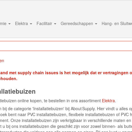
mie
Elektra
Facilitair
Gereedschappen
Hang- en Sluit
zen
band met supply chain issues is het mogelijk dat er vertragingen on
ehouden.
allatiebuizen
atiebuizen online kopen, te bestellen in ons assortiment
Elektra
.
bij de categorie 'Installatiebuizen' bij About Supply. Hier vindt u alles 
oek bent naar PVC installatiebuizen, flexibele installatiebuizen of PVC 
ment. Onze installatiebuizen zijn verkrijgbaar in verschillende maten e
t u bij ons installatiebuizen die geschikt zijn voor zowel binnen- als b