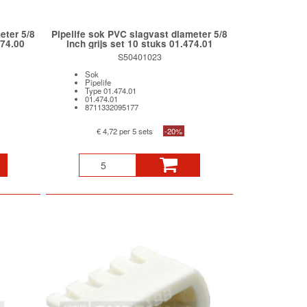
eter 5/8
Pipelife sok PVC slagvast diameter 5/8
474.00
inch grijs set 10 stuks 01.474.01
S50401023
Sok
Pipelife
Type 01.474.01
01.474.01
8711332095177
€ 4,72 per 5 sets
-20%