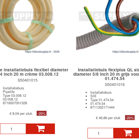
fe installatiebuis flexibel diameter
Installatiebuis flexiplus QL s
/4 inch 20 m crème 03.008.12
diameter 5/8 inch 20 m grijs vo
01.474.54
S50401015
S50401016
Installatiebuis
Pipelife
Installatiebuis
Type 03.008.12
SHI
03.008.12
Type 01.474.54
8716507001328
01.474.54
8711332171444
€ 8,04 per stuk
-20%
€ 46,86 per stuk
-20%