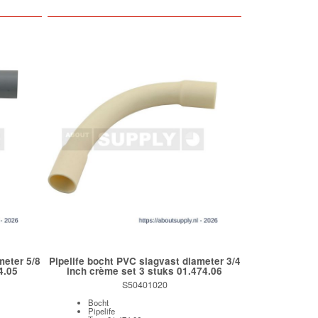
meter 5/8
Pipelife bocht PVC slagvast diameter 3/4
4.05
inch crème set 3 stuks 01.474.06
S50401020
Bocht
Pipelife