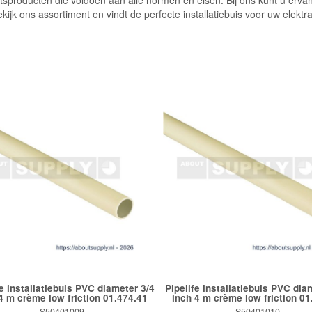
itsproducten die voldoen aan alle normen en eisen. Bij ons kunt u ervan 
ekijk ons assortiment en vindt de perfecte installatiebuis voor uw elektra
fe installatiebuis PVC diameter 3/4
Pipelife installatiebuis PVC dia
4 m crème low friction 01.474.41
inch 4 m crème low friction 01
S50401009
S50401010