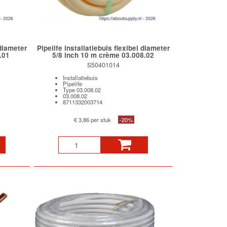
 diameter
Pipelife installatiebuis flexibel diameter
.01
5/8 inch 10 m crème 03.008.02
S50401014
Installatiebuis
Pipelife
Type 03.008.02
03.008.02
8711332003714
€ 3,86 per stuk
-20%