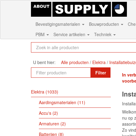
Bevestigingsmaterialen
Bouwproducten
Che
PBM
Service artikelen
Techniek
U bent hier:
Alle producten
Elektra
Installatiebui
Filter
In ver
voorb
Elektra
1033
Inst
Aardingsmaterialen
11
Install
Welkom 
Accu's
2
nu op z
Armaturen
2
assorti
Zo vind
Batterijen
8