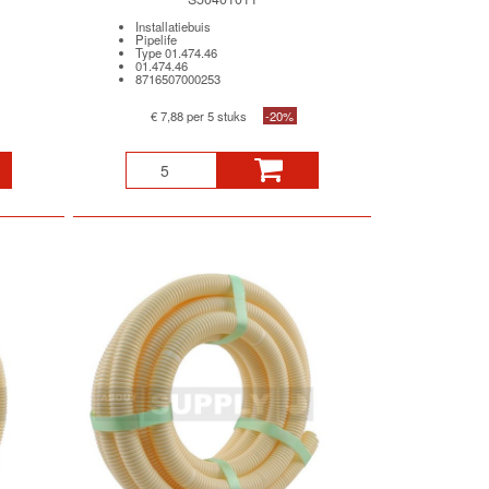
Installatiebuis
Pipelife
Type 01.474.46
01.474.46
8716507000253
€ 7,88 per 5 stuks
-20%