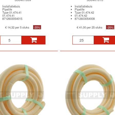
Installatiebuis
Installatiebuis
Pipelife
Pipelife
Type 01.474.41
Type 01.474.42
01.474.41
01.474.42
8712603054015
8712603054008
€ 14,32 per 5 stuks
-20%
€ 41,00 per 25 stuks
-20%