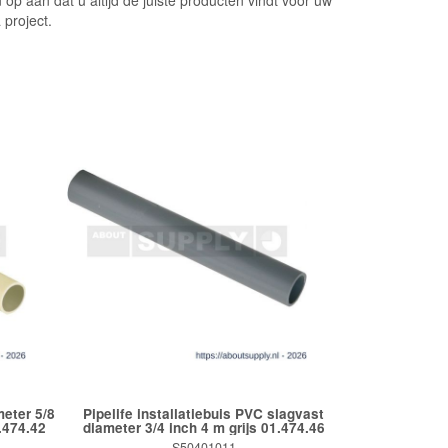
op aan dat u altijd de juiste producten vindt voor uw
 project.
meter 5/8
Pipelife installatiebuis PVC slagvast
.474.42
diameter 3/4 inch 4 m grijs 01.474.46
S50401011