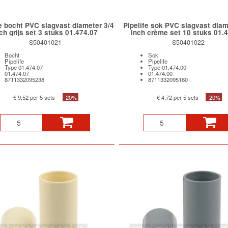
fe bocht PVC slagvast diameter 3/4
Pipelife sok PVC slagvast diam
ch grijs set 3 stuks 01.474.07
inch crème set 10 stuks 01.
S50401021
S50401022
Bocht
Sok
Pipelife
Pipelife
Type 01.474.07
Type 01.474.00
01.474.07
01.474.00
8711332095238
8711332095160
€ 9,52 per 5 sets
-20%
€ 4,72 per 5 sets
-20%