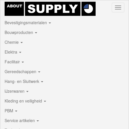
Toggl
naviga
Bevestigingsmaterialen
Bouwproducten
Chemie
Elektra
Facilitair
Gereedschappen
Hang- en Sluitwerk
IJzerwaren
Kleding en veiligheid
PBM
Service artikelen