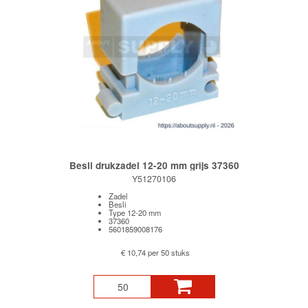
Besli drukzadel 12-20 mm grijs 37360
Y51270106
Zadel
Besli
Type 12-20 mm
37360
5601859008176
€ 10,74 per 50 stuks