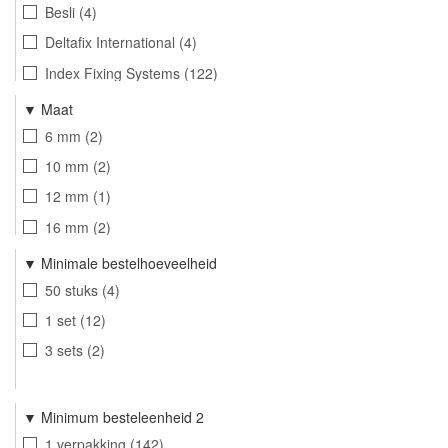
47 mm
1
Besli
4
56 mm
1
Deltafix International
4
Index Fixing Systems
122
Friulsider
60
Maat
6 mm
2
10 mm
2
12 mm
1
16 mm
2
19 mm
1
Minimale bestelhoeveelheid
16-19 mm
1
50 stuks
4
4 mm
1
1 set
12
5 mm
1
3 sets
2
7 mm
1
8 mm
1
Minimum besteleenheid 2
14 mm
1
1 verpakking
142