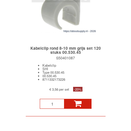
Kabelclip rond 8-10 mm grijs set 120
stuks 00.530.45
S50401087
Kabelclip
SHI
Type 00.530.45
00.530.45
8711332173226
€ 3,56 per set
-20%