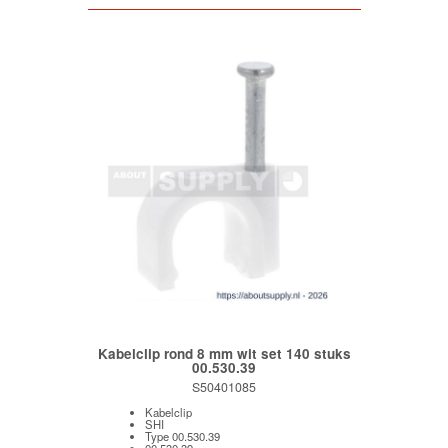
Kabelclip rond 8 mm wit set 140 stuks
00.530.39
S50401085
Kabelclip
SHI
Type 00.530.39
00.530.39