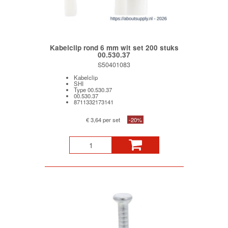
Kabelclip rond 6 mm wit set 200 stuks
00.530.37
S50401083
Kabelclip
SHI
Type 00.530.37
00.530.37
8711332173141
€ 3,64 per set
-20%