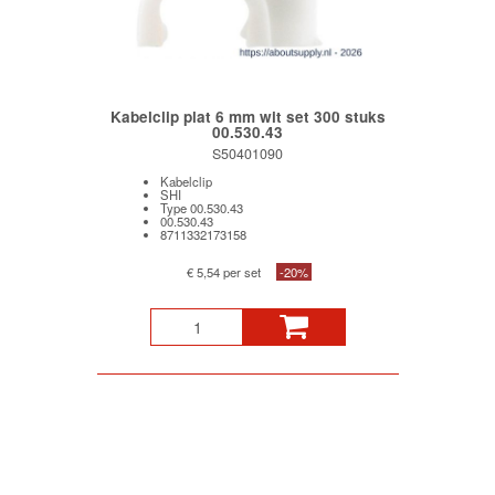
Kabelclip plat 6 mm wit set 300 stuks
00.530.43
S50401090
Kabelclip
SHI
Type 00.530.43
00.530.43
8711332173158
€ 5,54 per set
-20%