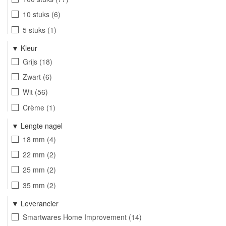
10 stuks
6
5 stuks
1
4 stuks
4
Kleur
2 stuks
11
Grijs
18
3 stuks
2
Zwart
6
6 stuks
16
Wit
56
8 stuks
7
Crème
1
25 stuks
11
Lengte nagel
15 stuks
4
18 mm
4
30 stuks
2
22 mm
2
50 stuks
27
25 mm
2
200 stuks
7
35 mm
2
300 stuks
3
38 mm
3
Leverancier
42 mm
1
Smartwares Home Improvement
14