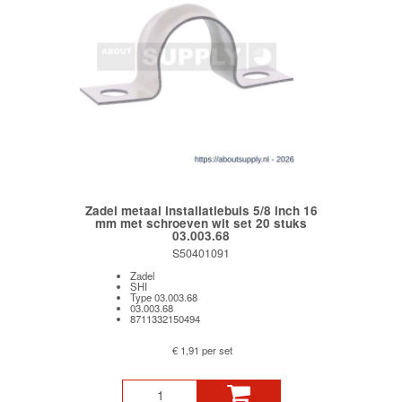
Zadel metaal installatiebuis 5/8 inch 16
mm met schroeven wit set 20 stuks
03.003.68
S50401091
Zadel
SHI
Type 03.003.68
03.003.68
8711332150494
€ 1,91 per set