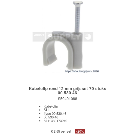
Kabelclip rond 12 mm grijsset 70 stuks
00.530.46
S50401088
Kabelclip
SHI
Type 00.530.46
00.530.46
8711332173240
€ 2,55 per set
-20%