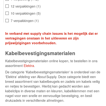
12 verpakkingen
1
10 verpakkingen
5
7 verpakkingen
1
6 verpakkingen
14
In verband met supply chain issues is het mogelijk dat er
5 verpakkingen
9
vertragingen onstaan in het uitleveren en zijn
20 verpakkingen
8
prijswijzigingen voorbehouden.
15 verpakkingen
2
Kabelbevestigingsmaterialen
Kabelbevestigingsmaterialen online kopen, te bestellen in ons
assortiment
Elektra
.
De categorie 'Kabelbevestigingsmaterialen' is onderdeel van de
'Elektra' afdeling van About Supply. Deze categorie biedt een
breed assortiment van kabelbeugels en zadels om kabels veilig
en netjes te bevestigen. Hierbij kan gedacht worden aan
kabelclips in diverse maten en kleuren, kabelklemmen met een
nagel voor een snelle en eenvoudige bevestiging, en besli
drukzadels in verschillende afmetingen.