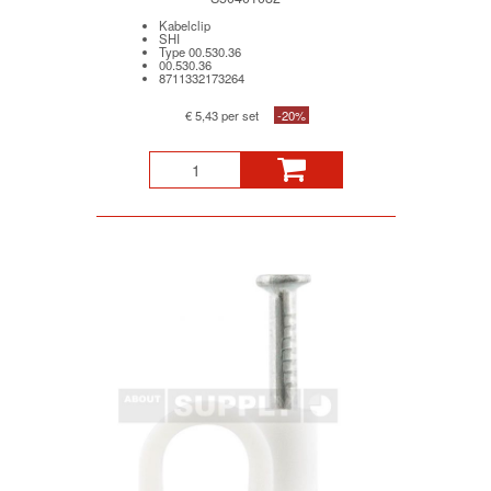
Kabelclip
SHI
Type 00.530.36
00.530.36
8711332173264
€ 5,43 per set
-20%