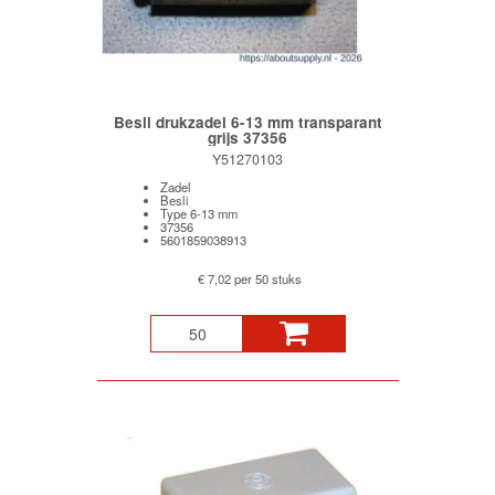
Besli drukzadel 6-13 mm transparant
grijs 37356
Y51270103
Zadel
Besli
Type 6-13 mm
37356
5601859038913
€ 7,02 per 50 stuks