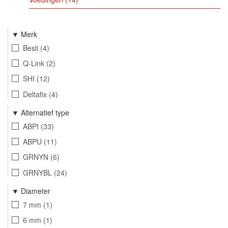
Merk
Besli
4
Q-Link
2
SHI
12
Deltafix
4
Index Fixing Systems
122
Alternatief type
FM
60
ABPI
33
ABPU
11
GRNYN
6
GRNYBL
24
ABIN
4
Diameter
ABPR
9
7 mm
1
ABID
14
6 mm
1