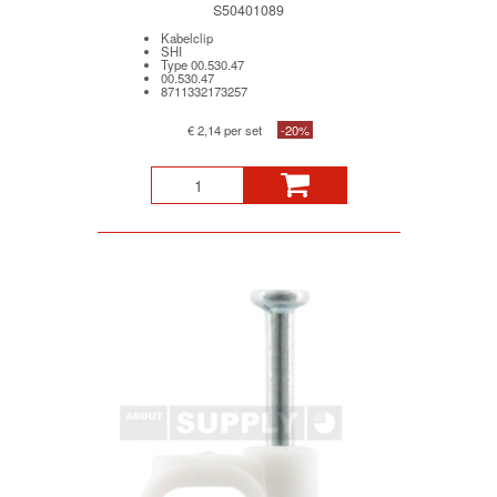
S50401089
Kabelclip
SHI
Type 00.530.47
00.530.47
8711332173257
€ 2,14 per set
-20%