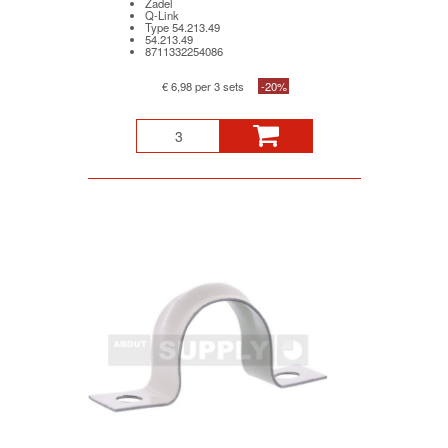
Zadel
Q-Link
Type 54.213.49
54.213.49
8711332254086
€ 6,98 per 3 sets
-20%