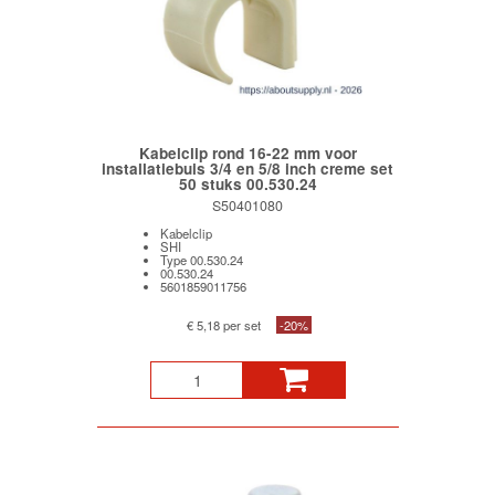
Kabelclip rond 16-22 mm voor
installatiebuis 3/4 en 5/8 inch creme set
50 stuks 00.530.24
S50401080
Kabelclip
SHI
Type 00.530.24
00.530.24
5601859011756
€ 5,18 per set
-20%