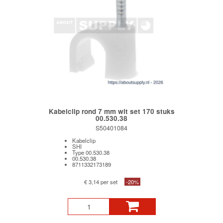
Kabelclip rond 7 mm wit set 170 stuks
00.530.38
S50401084
Kabelclip
SHI
Type 00.530.38
00.530.38
8711332173189
€ 3,14 per set
-20%