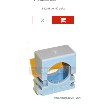
5601859008220
€ 12,81 per 50 stuks