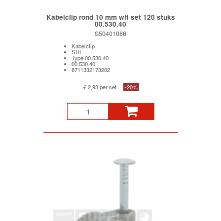
Kabelclip rond 10 mm wit set 120 stuks
00.530.40
S50401086
Kabelclip
SHI
Type 00.530.40
00.530.40
8711332173202
€ 2,93 per set
-20%