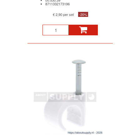
8711332173196
€ 2,90 per set
-20%