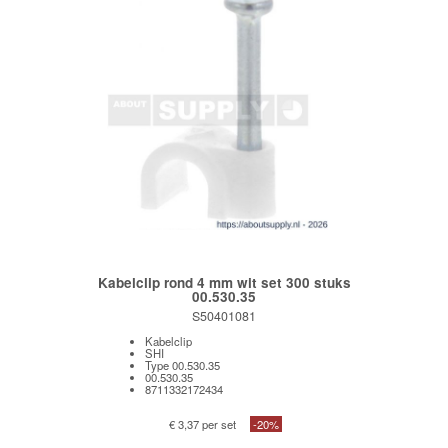
Kabelclip rond 4 mm wit set 300 stuks
00.530.35
S50401081
Kabelclip
SHI
Type 00.530.35
00.530.35
8711332172434
€ 3,37 per set
-20%