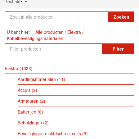
Techniek
Zoeken
U bent hier:
Alle producten
Elektra
Kabelbevestigingsmaterialen
Filter
Elektra
1033
Aardingsmaterialen
11
Accu's
2
Armaturen
2
Batterijen
8
Behuizingen
2
Beveiligingen elektrische circuits
9