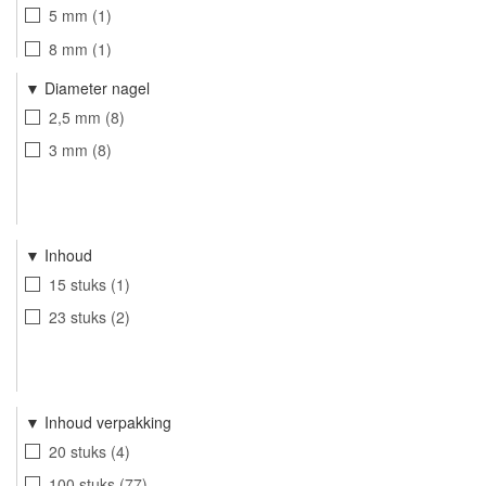
ABMUG
12
5 mm
1
ABGU
9
8 mm
1
6-13 mm
1
Diameter nagel
16-24 mm
1
2,5 mm
8
18-30 mm
1
3 mm
8
12-20 mm
1
Inhoud
15 stuks
1
23 stuks
2
Inhoud verpakking
20 stuks
4
100 stuks
77