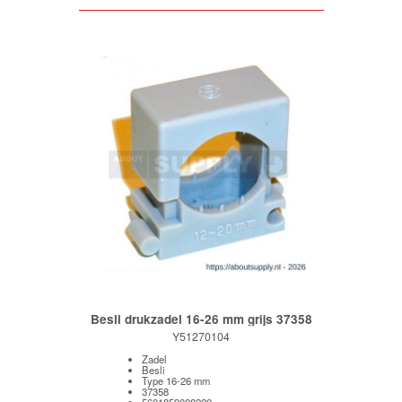
Besli drukzadel 16-26 mm grijs 37358
Y51270104
Zadel
Besli
Type 16-26 mm
37358