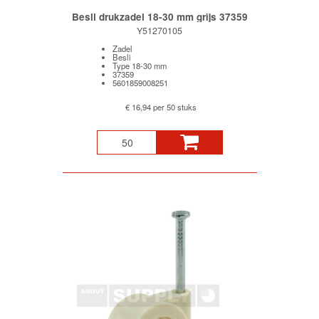
Besli drukzadel 18-30 mm grijs 37359
Y51270105
Zadel
Besli
Type 18-30 mm
37359
5601859008251
€ 16,94 per 50 stuks