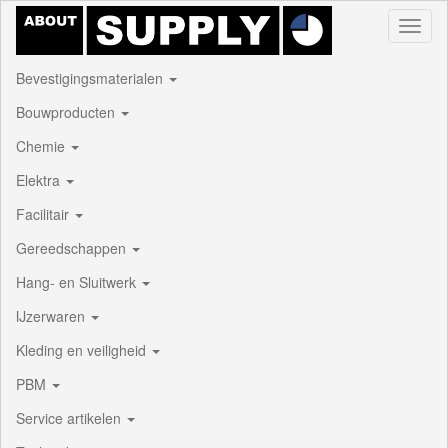
Toggl
naviga
Bevestigingsmaterialen
Bouwproducten
Chemie
Elektra
Facilitair
Gereedschappen
Hang- en Sluitwerk
IJzerwaren
Kleding en veiligheid
PBM
Service artikelen