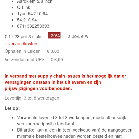
Aardklem 3/8 inch
Q-Link
Type 54.210.94
54.210.94
8711332253393
-20%
€ 11,23 per 3 stuks
+ 21,00% BTW
+ verzendkosten
Ophalen in Leiden
€ 0,00
Verzenden met UPS
€ 6,50
In verband met supply chain issues is het mogelijk dat er
vertragingen onstaan in het uitleveren en zijn
prijswijzigingen voorbehouden.
Levertijd: 3 tot 8 werkdagen
Let op!
Verwachte levertijd 3 tot 8 werkdagen, mede afhankelijk
van voorraadpositie fabrikant
Dit artikel kan alleen in (een veelvoud van) de aangegeven
minimale bestelhoeveelheden worden besteld en niet