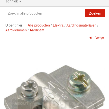
Techniek
Zoeken
U bent hier:
Alle producten
Elektra
Aardingsmaterialen
Aardklemmen
Aardklem
Vorige