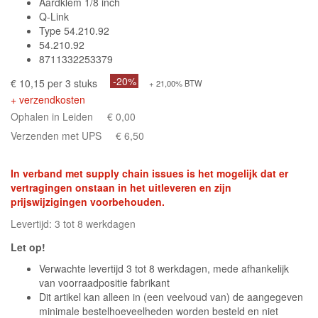
Aardklem 1/8 inch
Q-Link
Type 54.210.92
54.210.92
8711332253379
-20%
€ 10,15 per 3 stuks
+ 21,00% BTW
+ verzendkosten
Ophalen in Leiden
€ 0,00
Verzenden met UPS
€ 6,50
In verband met supply chain issues is het mogelijk dat er
vertragingen onstaan in het uitleveren en zijn
prijswijzigingen voorbehouden.
Levertijd: 3 tot 8 werkdagen
Let op!
Verwachte levertijd 3 tot 8 werkdagen, mede afhankelijk
van voorraadpositie fabrikant
Dit artikel kan alleen in (een veelvoud van) de aangegeven
minimale bestelhoeveelheden worden besteld en niet