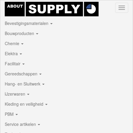
Toggl
naviga
Bevestigingsmaterialen
Bouwproducten
Chemie
Elektra
Facilitair
Gereedschappen
Hang- en Sluitwerk
IJzerwaren
Kleding en veiligheid
PBM
Service artikelen