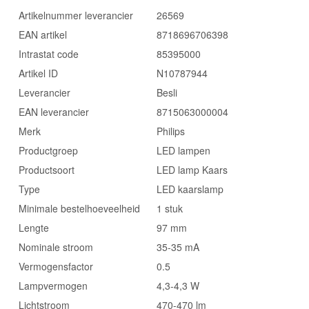
Artikelnummer leverancier
26569
EAN artikel
8718696706398
Intrastat code
85395000
Artikel ID
N10787944
Leverancier
Besli
EAN leverancier
8715063000004
Merk
Philips
Productgroep
LED lampen
Productsoort
LED lamp Kaars
Type
LED kaarslamp
Minimale bestelhoeveelheid
1 stuk
Lengte
97 mm
Nominale stroom
35-35 mA
Vermogensfactor
0.5
Lampvermogen
4,3-4,3 W
Lichtstroom
470-470 lm