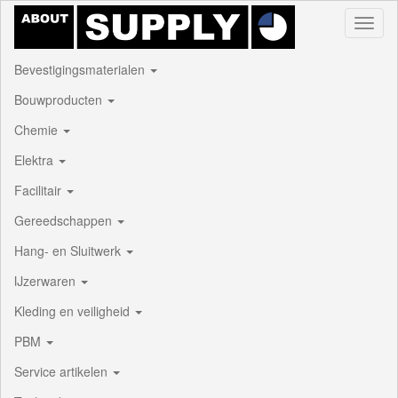
Toggl
naviga
Bevestigingsmaterialen
Bouwproducten
Chemie
Elektra
Facilitair
Gereedschappen
Hang- en Sluitwerk
IJzerwaren
Kleding en veiligheid
PBM
Service artikelen