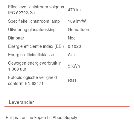
Effectieve lichtstroom volgens
470 lm
IEC 62722-2-1
Specifieke lichtstroom lamp
109 lm/W
Uitvoering glas/afdekking
Gematteerd
Dimbaar
Nee
Energie efficientie index (EEI)
0,1020
Energie-efficientieklasse
A++
Gewogen energieverbruik in
5 kWh
1.000 uur
Fotobiologische veiligheid
RG1
conform EN 62471
Leverancier
Philips - online kopen bij About Supply