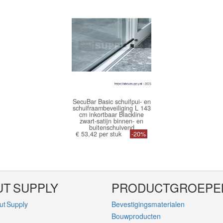
SecuBar Basic schuifpui- en
schuifraambeveiliging L 143
cm inkortbaar Blackline
zwart-satijn binnen- en
buitenschuivend
€ 53,42 per stuk
2010.380.033
-20%
T SUPPLY
PRODUCTGROEPE
ut Supply
Bevestigingsmaterialen
Bouwproducten