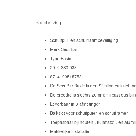
Beschrijving
Schuifpui- en schuifraambeveiliging
Merk SecuBar
Type Basic
2010.380.033
8714199515758
De SecuBar Basic is een Slimline balkslot m
De breedte is slechts 20mm: hij past dus bijna
Leverbaar in 3 afmetingen
Balkslot voor schuifpuien en schuiframen
Toepasbaar bij houten-, kunststof-, en alumi
Makkelijke installatie