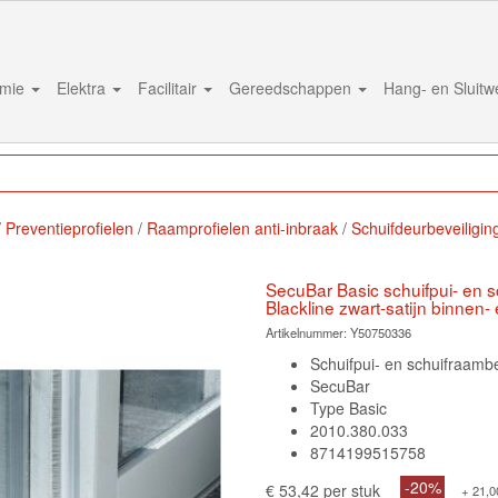
mie
Elektra
Facilitair
Gereedschappen
Hang- en Sluit
Preventieprofielen
Raamprofielen anti-inbraak
Schuifdeurbeveiligin
SecuBar Basic schuifpui- en s
Blackline zwart-satijn binnen
Artikelnummer:
Y50750336
Schuifpui- en schuifraambe
SecuBar
Type Basic
2010.380.033
8714199515758
-20%
€ 53,42 per stuk
+ 21,