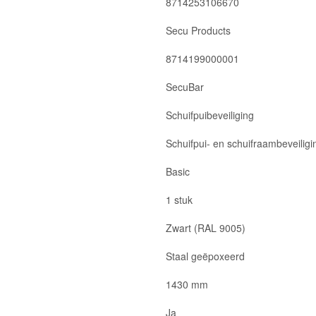
8714253106670
Secu Products
8714199000001
SecuBar
Schuifpuibeveiliging
Schuifpui- en schuifraambeveiligi
Basic
1 stuk
Zwart (RAL 9005)
Staal geëpoxeerd
1430 mm
Ja