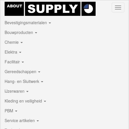
Toggl
naviga
Bevestigingsmaterialen
Bouwproducten
Chemie
Elektra
Facilitair
Gereedschappen
Hang- en Sluitwerk
IJzerwaren
Kleding en veiligheid
PBM
Service artikelen