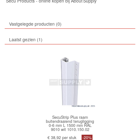
Secu Products - online kopen bij About Supply
Vastgelegde producten
0
Laatst gezien
1
SecuStrip Plus raam
buitendraaiend terugligging
0-6 mm L 1500 mm RAL
9010 wit 1010.150.02
€ 38,92 per stuk
-20%