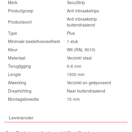
Merk
SecuStrip
Productgroep
Anti inbraakstrips
Anti inbraakstrip
Productsoort
buitendraaiend
Type
Plus
Minimale bestelhoeveelheid
1 stuk
Kleur
Wit (RAL 9010)
Materiaal
Verzinkt staal
Terugligging
0-6 mm
Lengte
1500 mm
Afwerking
Verzinkt en geëpoxeerd
Draairichting
Naar buitendraaiend
Montagebreedte
15 mm
Leverancier