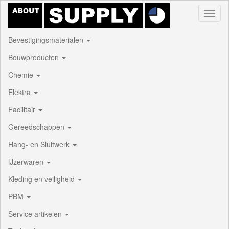
Toggl
naviga
Bevestigingsmaterialen
Bouwproducten
Chemie
Elektra
Facilitair
Gereedschappen
Hang- en Sluitwerk
IJzerwaren
Kleding en veiligheid
PBM
Service artikelen