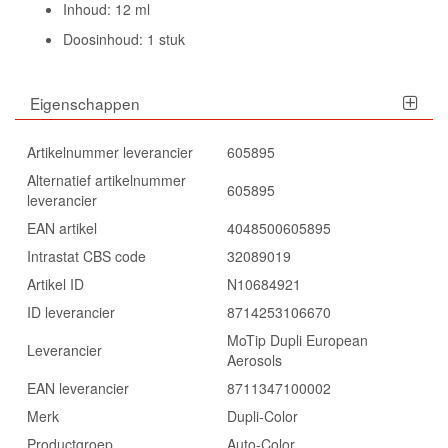
Inhoud: 12 ml
Doosinhoud: 1 stuk
Eigenschappen
Artikelnummer leverancier
605895
Alternatief artikelnummer
605895
leverancier
EAN artikel
4048500605895
Intrastat CBS code
32089019
Artikel ID
N10684921
ID leverancier
8714253106670
MoTip Dupli European
Leverancier
Aerosols
EAN leverancier
8711347100002
Merk
Dupli-Color
Productgroep
Auto-Color