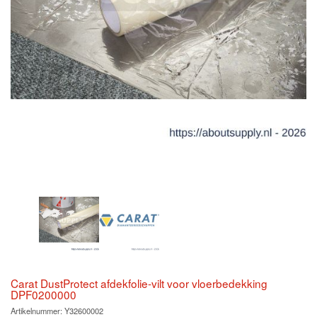
Carat DustProtect afdekfolie-vilt voor vloerbedekking
DPF0200000
Artikelnummer:
Y32600002