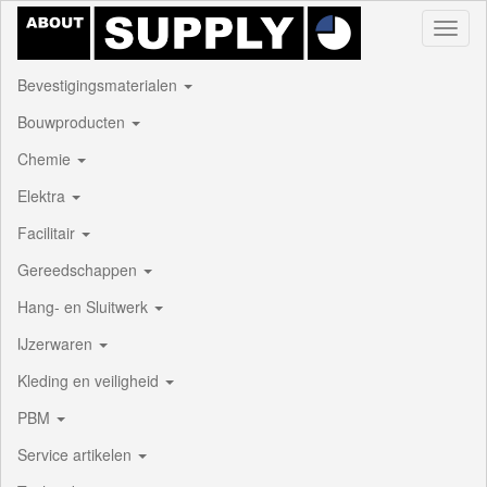
Toggl
naviga
Bevestigingsmaterialen
Bouwproducten
Chemie
Elektra
Facilitair
Gereedschappen
Hang- en Sluitwerk
IJzerwaren
Kleding en veiligheid
PBM
Service artikelen