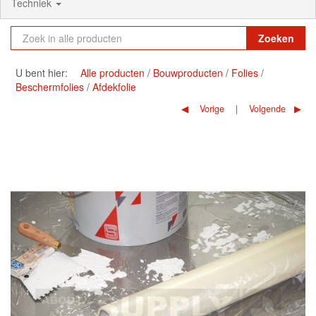
Techniek
Zoeken
U bent hier:
Alle producten
Bouwproducten
Folies
Beschermfolies
Afdekfolie
Vorige
Volgende