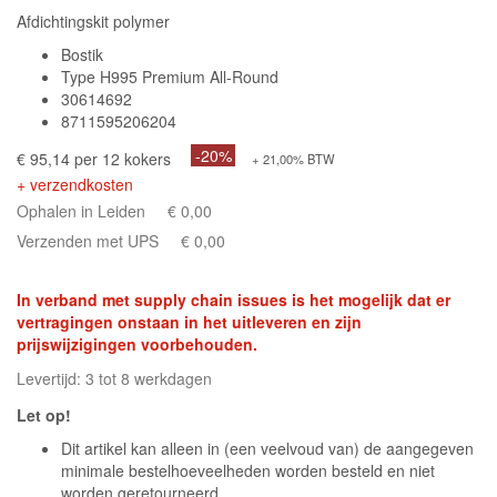
Afdichtingskit polymer
Bostik
Type H995 Premium All-Round
30614692
8711595206204
-20%
€ 95,14 per 12 kokers
+ 21,00% BTW
+ verzendkosten
Ophalen in Leiden
€ 0,00
Verzenden met UPS
€ 0,00
In verband met supply chain issues is het mogelijk dat er
vertragingen onstaan in het uitleveren en zijn
prijswijzigingen voorbehouden.
Levertijd: 3 tot 8 werkdagen
Let op!
Dit artikel kan alleen in (een veelvoud van) de aangegeven
minimale bestelhoeveelheden worden besteld en niet
worden geretourneerd