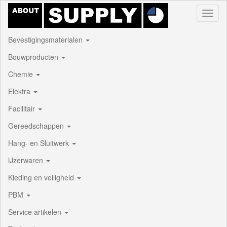
Toggl
naviga
Bevestigingsmaterialen
Bouwproducten
Chemie
Elektra
Facilitair
Gereedschappen
Hang- en Sluitwerk
IJzerwaren
Kleding en veiligheid
PBM
Service artikelen