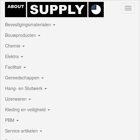
Toggl
naviga
Bevestigingsmaterialen
Bouwproducten
Chemie
Elektra
Facilitair
Gereedschappen
Hang- en Sluitwerk
IJzerwaren
Kleding en veiligheid
PBM
Service artikelen