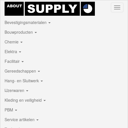
Toggl
naviga
Bevestigingsmaterialen
Bouwproducten
Chemie
Elektra
Facilitair
Gereedschappen
Hang- en Sluitwerk
IJzerwaren
Kleding en veiligheid
PBM
Service artikelen