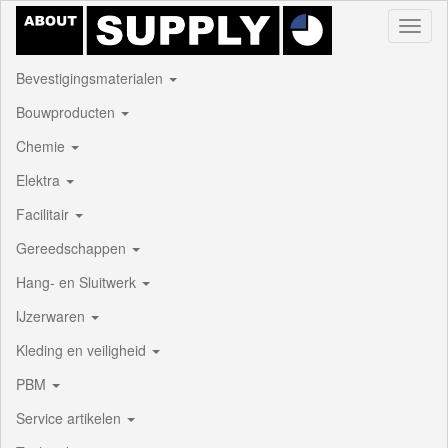
Toggl
naviga
Bevestigingsmaterialen
Bouwproducten
Chemie
Elektra
Facilitair
Gereedschappen
Hang- en Sluitwerk
IJzerwaren
Kleding en veiligheid
PBM
Service artikelen