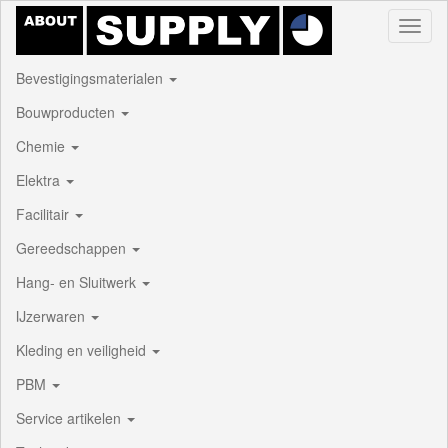
Toggl
naviga
Bevestigingsmaterialen
Bouwproducten
Chemie
Elektra
Facilitair
Gereedschappen
Hang- en Sluitwerk
IJzerwaren
Kleding en veiligheid
PBM
Service artikelen