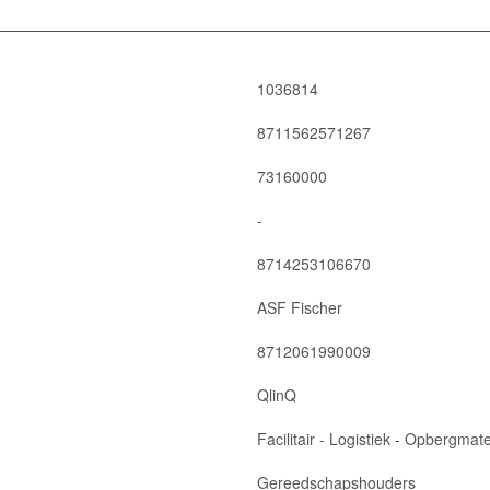
1036814
8711562571267
73160000
-
8714253106670
ASF Fischer
8712061990009
QlinQ
Facilitair - Logistiek - Opbergm
Gereedschapshouders