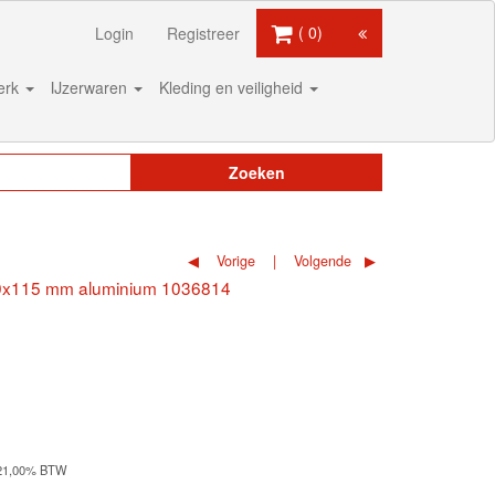
0
Login
Registreer
werk
IJzerwaren
Kleding en veiligheid
Zoeken
Vorige
Volgende
60x115 mm aluminium 1036814
21,00% BTW