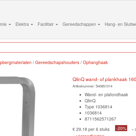
mie
Elektra
Facilitair
Gereedschappen
Hang- en Sluit
pbergmaterialen
Gereedschapshouders
Ophanghaak
QlinQ wand- of plankhaak 1
Artikelnummer:
S40851014
Wand- en plafondhaak
QlinQ
Type 1036814
1036814
8711562571267
-20%
€ 29,18 per 6 stuks
+ 