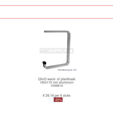
QlinQ wand- of plankhaak
160x115 mm aluminium
1036814
€ 29,18 per 6 stuks
-20%