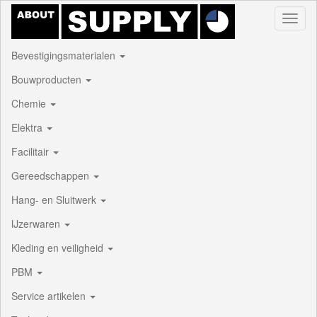
Toggl
naviga
Bevestigingsmaterialen
Bouwproducten
Chemie
Elektra
Facilitair
Gereedschappen
Hang- en Sluitwerk
IJzerwaren
Kleding en veiligheid
PBM
Service artikelen