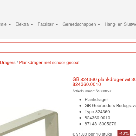
mie
Elektra
Facilitair
Gereedschappen
Hang- en Sluit
Dragers
Plankdrager met schoor gecoat
GB 824360 plankdrager wit 3
824360.0010
Artikelnummer:
S18000590
Plankdrager
GB Gebroeders Bodegrav
Type 824360
824360.0010
8714318005276
-40%
€ 91,80 per 10 stuks