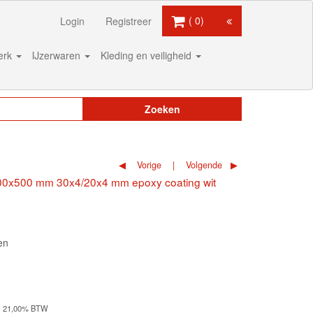
0
Login
Registreer
werk
IJzerwaren
Kleding en veiligheid
Zoeken
Vorige
Volgende
00x500 mm 30x4/20x4 mm epoxy coating wit
en
+ 21,00% BTW