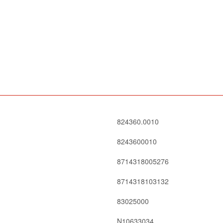
824360.0010
8243600010
8714318005276
8714318103132
83025000
N10633034