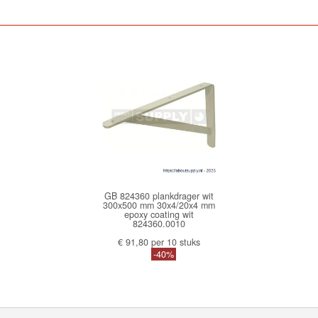
GB 824360 plankdrager wit
300x500 mm 30x4/20x4 mm
epoxy coating wit
824360.0010
€ 91,80 per 10 stuks
-40%