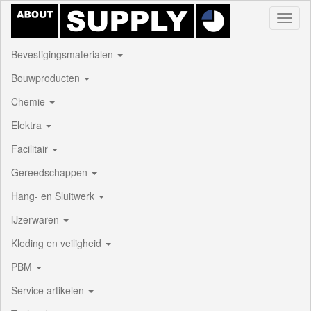
Toggl
naviga
Bevestigingsmaterialen
Bouwproducten
Chemie
Elektra
Facilitair
Gereedschappen
Hang- en Sluitwerk
IJzerwaren
Kleding en veiligheid
PBM
Service artikelen