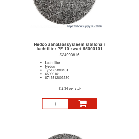
Nedco aanblaassysteem stationair
luchtfilter PF-10 zwart 65000101
S24003816
Luchtfilter
Nedco
Type 65000101
65000101
8713512003330
€ 2,34 per stuk