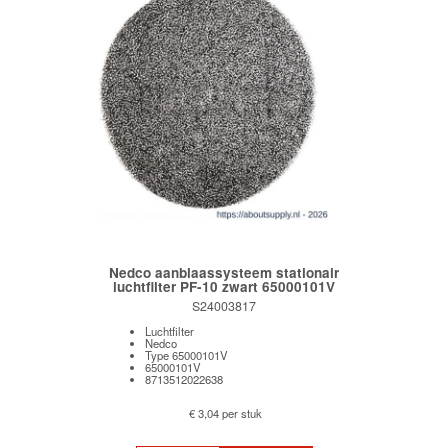
Nedco aanblaassysteem stationair
luchtfilter PF-10 zwart 65000101V
S24003817
Luchtfilter
Nedco
Type 65000101V
65000101V
8713512022638
€ 3,04 per stuk