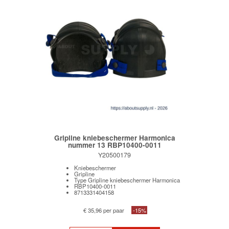
Gripline kniebeschermer Harmonica
nummer 13 RBP10400-0011
Y20500179
Kniebeschermer
Gripline
Type Gripline kniebeschermer Harmonica
RBP10400-0011
8713331404158
€ 35,96 per paar
-15%