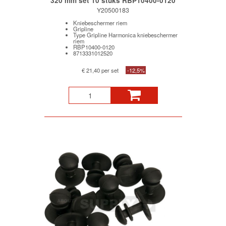
320 mm set 10 stuks RBP10400-0120
Y20500183
Kniebeschermer riem
Gripline
Type Gripline Harmonica kniebeschermer
riem
RBP10400-0120
8713331012520
€ 21,40 per set
-12,5%