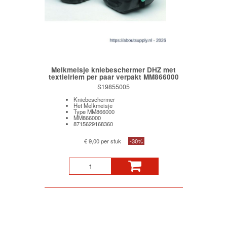
Melkmeisje kniebeschermer DHZ met
textielriem per paar verpakt MM866000
S19855005
Kniebeschermer
Het Melkmeisje
Type MM866000
MM866000
8715629168360
€ 9,00 per stuk
-30%