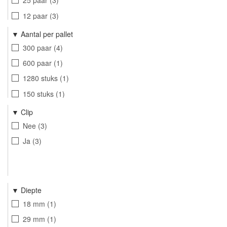
25 paar
3
12 paar
3
6 paar
1
Aantal per pallet
25 Paar
2
300 paar
4
20 paar
2
600 paar
1
1280 stuks
1
150 stuks
1
384 paar
1
Clip
420 paar
1
Nee
3
90 paar
1
Ja
3
180 paar
1
1800 stuks
1
Diepte
18 mm
1
29 mm
1