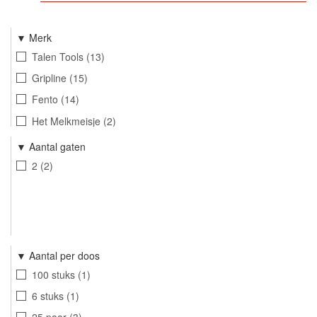
Merk
Talen Tools
13
Gripline
15
Fento
14
Het Melkmeisje
2
Stanley-Fatmax
3
Aantal gaten
2
2
Aantal per doos
100 stuks
1
6 stuks
1