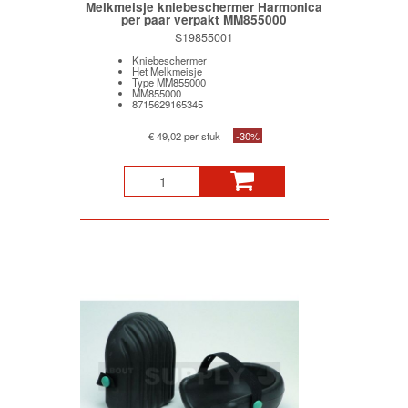
Melkmeisje kniebeschermer Harmonica
per paar verpakt MM855000
S19855001
Kniebeschermer
Het Melkmeisje
Type MM855000
MM855000
8715629165345
€ 49,02 per stuk
-30%