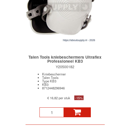
Talen Tools kniebeschermers Ultraflex
Professioneel KB3
Y20500182
Kniebeschermer
Talen Tools
Type KB3
KB3
8712448296946
€ 16,82 per stuk
-15%