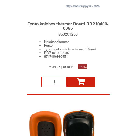
Fento kniebeschermer Board RBP10400-
0085
S50201250
Kniebeschermer
Fento
Type Fento kniebeschermer Board
RBP10400-0085
8717496910554
€ 84,15 per stuk
-20%