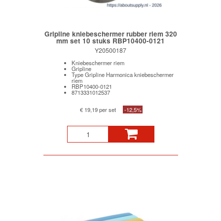
Gripline kniebeschermer rubber riem 320
mm set 10 stuks RBP10400-0121
Y20500187
Kniebeschermer riem
Gripline
Type Gripline Harmonica kniebeschermer
riem
RBP10400-0121
8713331012537
€ 19,19 per set
-12,5%