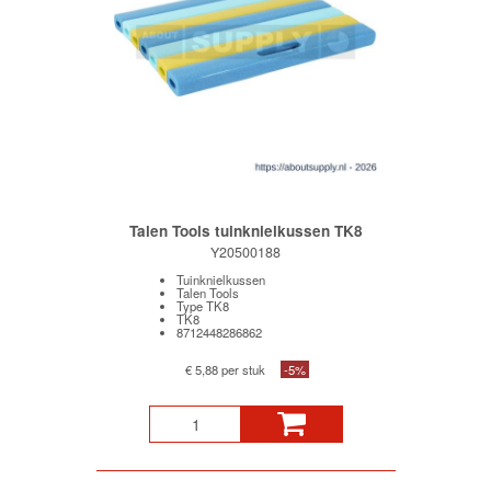
Talen Tools tuinknielkussen TK8
Y20500188
Tuinknielkussen
Talen Tools
Type TK8
TK8
8712448286862
€ 5,88 per stuk
-5%