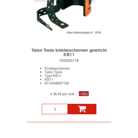
Talen Tools kniebeschermer gewricht
KB11
Y20500178
Kniebeschermer
Talen Tools
Type KB11
KB11
8712448287159
€ 36,45 per stuk
-10%