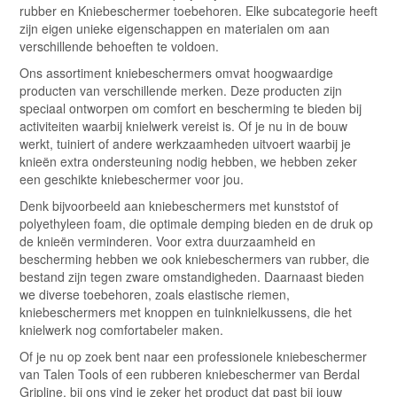
rubber en Kniebeschermer toebehoren. Elke subcategorie heeft
zijn eigen unieke eigenschappen en materialen om aan
verschillende behoeften te voldoen.
Ons assortiment kniebeschermers omvat hoogwaardige
producten van verschillende merken. Deze producten zijn
speciaal ontworpen om comfort en bescherming te bieden bij
activiteiten waarbij knielwerk vereist is. Of je nu in de bouw
werkt, tuiniert of andere werkzaamheden uitvoert waarbij je
knieën extra ondersteuning nodig hebben, we hebben zeker
een geschikte kniebeschermer voor jou.
Denk bijvoorbeeld aan kniebeschermers met kunststof of
polyethyleen foam, die optimale demping bieden en de druk op
de knieën verminderen. Voor extra duurzaamheid en
bescherming hebben we ook kniebeschermers van rubber, die
bestand zijn tegen zware omstandigheden. Daarnaast bieden
we diverse toebehoren, zoals elastische riemen,
kniebeschermers met knoppen en tuinknielkussens, die het
knielwerk nog comfortabeler maken.
Of je nu op zoek bent naar een professionele kniebeschermer
van Talen Tools of een rubberen kniebeschermer van Berdal
Gripline, bij ons vind je zeker het product dat past bij jouw