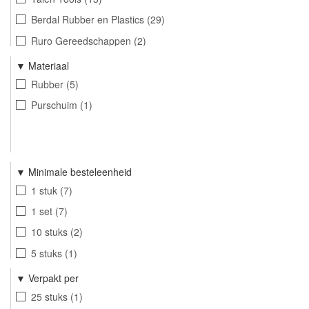
6,6 cm
1
Berdal Rubber en Plastics
29
0,3 cm
3
Ruro Gereedschappen
2
1,4 cm
2
Materiaal
Rubber
5
Purschuim
1
Minimale besteleenheid
1 stuk
7
1 set
7
10 stuks
2
5 stuks
1
1 paar
10
Verpakt per
5 sets
1
25 stuks
1