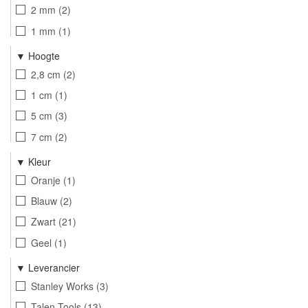
2 mm
2
1 mm
1
Hoogte
2,8 cm
2
1 cm
1
5 cm
3
7 cm
2
4,6 cm
1
Kleur
6 cm
1
Oranje
1
10 cm
2
Blauw
2
17 cm
1
Zwart
21
10,5 cm
1
Geel
1
1,8 cm
2
Oranje-zwart
1
Leverancier
1,5 cm
1
Zwart-oranje
2
Stanley Works
3
6,5 cm
1
Grijs-oranje
1
Talen Tools
13