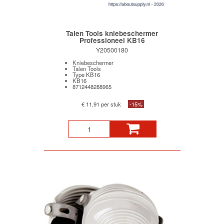
Talen Tools kniebeschermer
Professioneel KB16
Y20500180
Kniebeschermer
Talen Tools
Type KB16
KB16
8712448288965
€ 11,91 per stuk
-15%