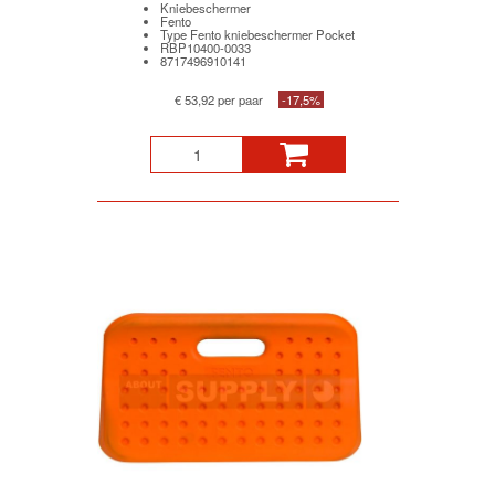
Kniebeschermer
Fento
Type Fento kniebeschermer Pocket
RBP10400-0033
8717496910141
€ 53,92 per paar
-17,5%