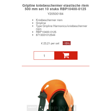
Gripline kniebeschermer elastische riem
500 mm set 10 stuks RBP10400-0125
Y20500184
Kniebeschermer riem
Gripline
Type Gripline Harmonica kniebeschermer
riem
RBP10400-0125
8713331012544
€ 23,21 per set
-15%