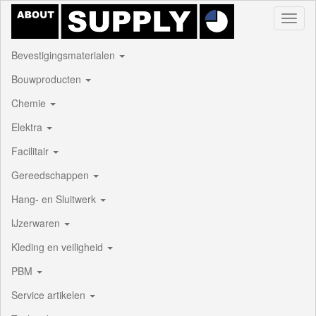
Toggl
naviga
Bevestigingsmaterialen
Bouwproducten
Chemie
Elektra
Facilitair
Gereedschappen
Hang- en Sluitwerk
IJzerwaren
Kleding en veiligheid
PBM
Service artikelen