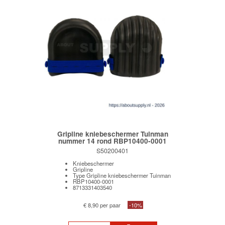
Gripline kniebeschermer Tuinman
nummer 14 rond RBP10400-0001
S50200401
Kniebeschermer
Gripline
Type Gripline kniebeschermer Tuinman
RBP10400-0001
8713331403540
€ 8,90 per paar
-10%