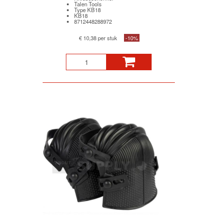
Talen Tools
Type KB18
KB18
8712448288972
€ 10,38 per stuk
-10%