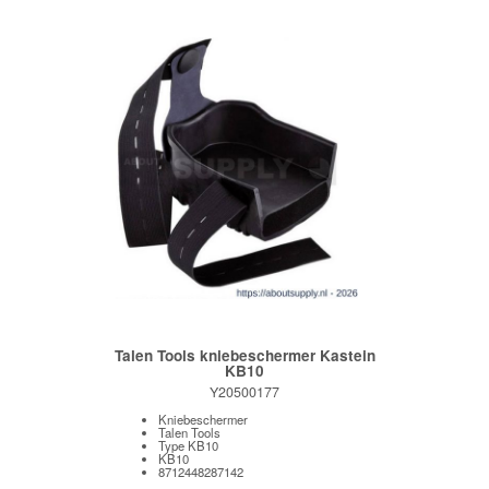
Talen Tools kniebeschermer Kastein
KB10
Y20500177
Kniebeschermer
Talen Tools
Type KB10
KB10
8712448287142