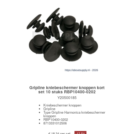
Gripline kniebeschermer knoppen kort
set 10 stuks RBP10400-0202
Y20500185
Kniebeschermer knoppen
Gripline
Type Gripline Harmonica kniebeschermer
knoppen
RBP10400-0202
8713331012506
€ 18,34 per set
-12,5%