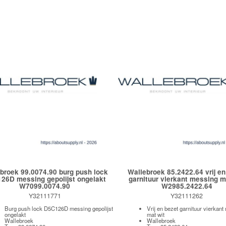
broek 99.0074.90 burg push lock
Wallebroek 85.2422.64 vrij en
26D messing gepolijst ongelakt
garnituur vierkant messing m
W7099.0074.90
W2985.2422.64
Y32111771
Y32111262
Burg push lock D5C126D messing gepolijst
Vrij en bezet garnituur vierkan
ongelakt
mat wit
Wallebroek
Wallebroek