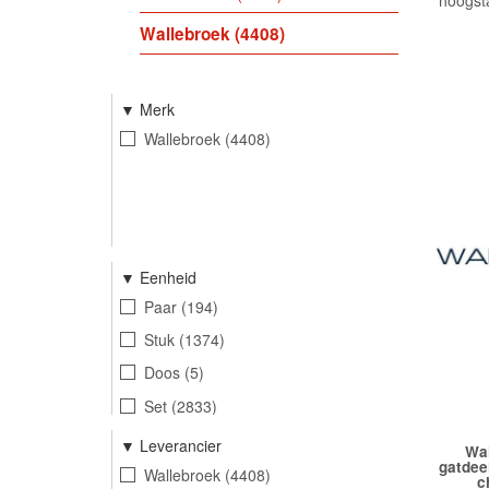
hoogsta
Wallebroek
4408
Merk
Wallebroek
4408
Eenheid
Paar
194
Stuk
1374
Doos
5
Set
2833
Doos 100 stuks
2
Leverancier
Wal
gatdee
Wallebroek
4408
c