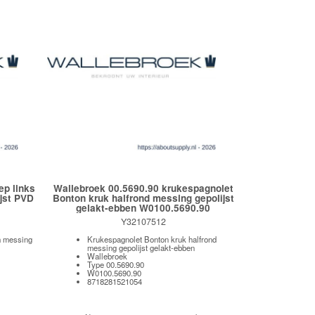
ep links
Wallebroek 00.5690.90 krukespagnolet
jst PVD
Bonton kruk halfrond messing gepolijst
gelakt-ebben W0100.5690.90
Y32107512
m messing
Krukespagnolet Bonton kruk halfrond
messing gepolijst gelakt-ebben
Wallebroek
Type 00.5690.90
W0100.5690.90
8718281521054