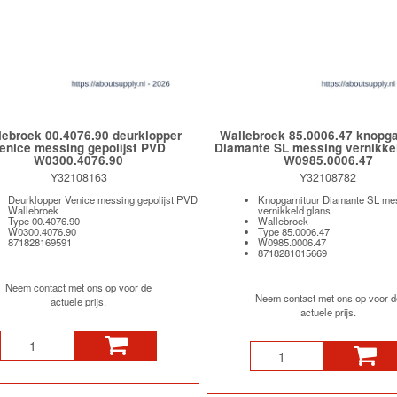
lebroek 00.4076.90 deurklopper
Wallebroek 85.0006.47 knopga
enice messing gepolijst PVD
Diamante SL messing vernikke
W0300.4076.90
W0985.0006.47
Y32108163
Y32108782
Deurklopper Venice messing gepolijst PVD
Knopgarnituur Diamante SL me
Wallebroek
vernikkeld glans
Type 00.4076.90
Wallebroek
W0300.4076.90
Type 85.0006.47
871828169591
W0985.0006.47
8718281015669
Neem contact met ons op voor de
Neem contact met ons op voor d
actuele prijs.
actuele prijs.