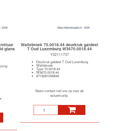
rnituur
Wallebroek 70.0018.44 deurkruk gatdeel
ld glans
T Oud Luxemburg W3670.0018.44
Y32111737
Deurkruk gatdeel T Oud Luxemburg
Wallebroek
ssing
Type 70.0018.44
W3670.0018.44
8718281056846
Neem contact met ons op voor de
actuele prijs.
e