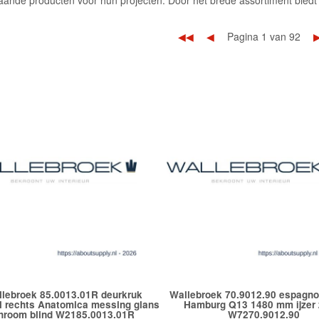
ande producten voor hun projecten. Door het brede assortiment biedt 
◀◀
◀
Pagina 1 van 92
lebroek 85.0013.01R deurkruk
Wallebroek 70.9012.90 espagno
l rechts Anatomica messing glans
Hamburg Q13 1480 mm ijzer 
hroom blind W2185.0013.01R
W7270.9012.90