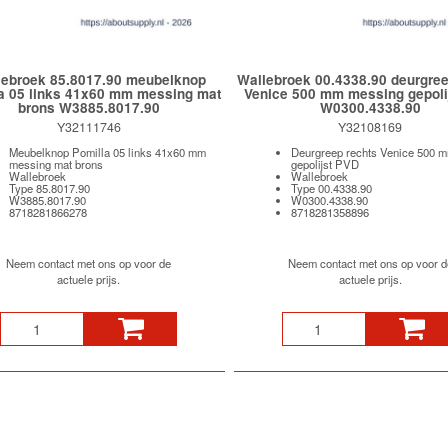
lebroek 85.8017.90 meubelknop
Wallebroek 00.4338.90 deurgree
a 05 links 41x60 mm messing mat
Venice 500 mm messing gepoli
brons W3885.8017.90
W0300.4338.90
Y32111746
Y32108169
Meubelknop Pomilla 05 links 41x60 mm
Deurgreep rechts Venice 500 
messing mat brons
gepolijst PVD
Wallebroek
Wallebroek
Type 85.8017.90
Type 00.4338.90
W3885.8017.90
W0300.4338.90
8718281866278
8718281358896
Neem contact met ons op voor de
Neem contact met ons op voor d
actuele prijs.
actuele prijs.