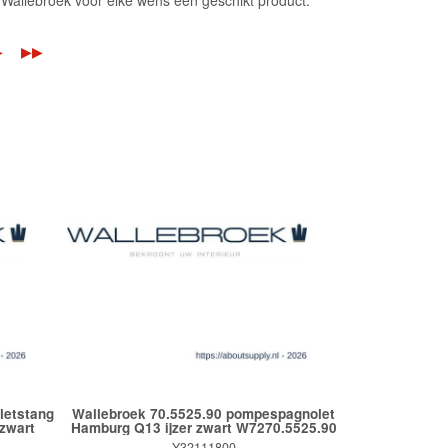
Wallebroek voor elke wens een geschikt product.
▶
▶▶
letstang
Wallebroek 70.5525.90 pompespagnolet
zwart
Hamburg Q13 ijzer zwart W7270.5525.90
Y32111800