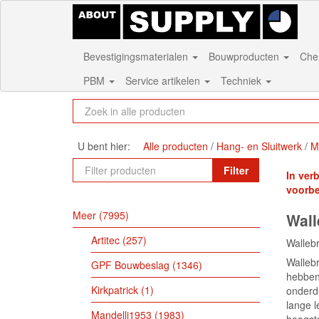
Bevestigingsmaterialen
Bouwproducten
Che
PBM
Service artikelen
Techniek
U bent hier:
Alle producten
Hang- en Sluitwerk
M
Filter
In ver
voorb
Meer
7995
Wall
Artitec
257
Wallebr
Wallebr
GPF Bouwbeslag
1346
hebben.
Kirkpatrick
1
onderde
lange l
Mandelli1953
1983