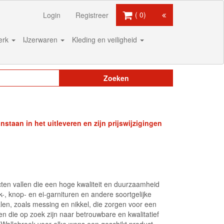
0
Login
Registreer
werk
IJzerwaren
Kleding en veiligheid
Zoeken
staan in het uitleveren en zijn prijswijzigingen
cten vallen die een hoge kwaliteit en duurzaamheid
-, knop- en ei-garnituren en andere soortgelijke
en, zoals messing en nikkel, die zorgen voor een
en die op zoek zijn naar betrouwbare en kwalitatief