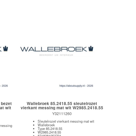
 bezet
Wallebroek 85.2418.55 sleutelrozet
at wit
vierkant messing mat wit W2985.2418.55
Y32111260
Sleutelrozet vierkant messing mat wit
Wallebroek
t messing
Type 85.2418.55
W2985.2418.55
8718281052701