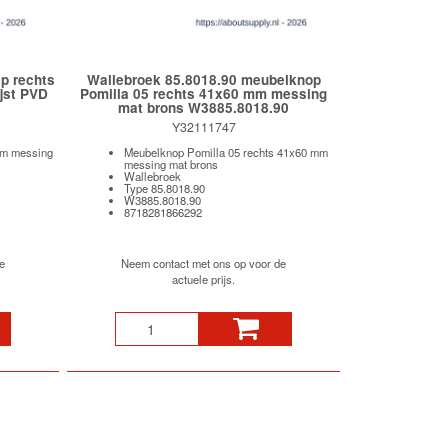
p rechts
Wallebroek 85.8018.90 meubelknop
jst PVD
Pomilla 05 rechts 41x60 mm messing
mat brons W3885.8018.90
Y32111747
mm messing
Meubelknop Pomilla 05 rechts 41x60 mm
messing mat brons
Wallebroek
Type 85.8018.90
W3885.8018.90
8718281866292
e
Neem contact met ons op voor de
actuele prijs.