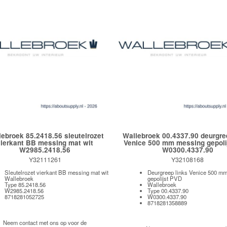
lebroek 85.2418.56 sleutelrozet
Wallebroek 00.4337.90 deurgre
vierkant BB messing mat wit
Venice 500 mm messing gepoli
W2985.2418.56
W0300.4337.90
Y32111261
Y32108168
Sleutelrozet vierkant BB messing mat wit
Deurgreep links Venice 500 m
Wallebroek
gepolijst PVD
Type 85.2418.56
Wallebroek
W2985.2418.56
Type 00.4337.90
8718281052725
W0300.4337.90
8718281358889
Neem contact met ons op voor de