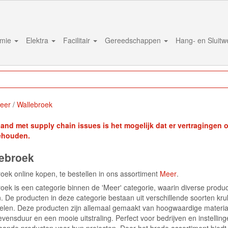
mie
Elektra
Facilitair
Gereedschappen
Hang- en Sluit
eer
Wallebroek
band met supply chain issues is het mogelijk dat er vertragingen on
ehouden.
ebroek
oek online kopen, te bestellen in ons assortiment
Meer
.
oek is een categorie binnen de 'Meer' categorie, waarin diverse produ
 De producten in deze categorie bestaan uit verschillende soorten kruk
len. Deze producten zijn allemaal gemaakt van hoogwaardige material
evensduur en een mooie uitstraling. Perfect voor bedrijven en instelling