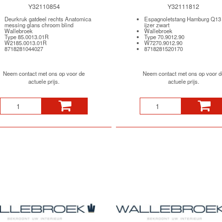
Y32110854
Y32111812
Deurkruk gatdeel rechts Anatomica
Espagnoletstang Hamburg Q13
messing glans chroom blind
ijzer zwart
Wallebroek
Wallebroek
Type 85.0013.01R
Type 70.9012.90
W2185.0013.01R
W7270.9012.90
8718281044027
8718281520170
Neem contact met ons op voor de
Neem contact met ons op voor d
actuele prijs.
actuele prijs.