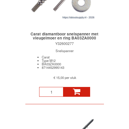
Carat diamantboor snelspanner met
vleugelmoer en ring BA03ZA0000
Y32600277
Snelspanner
Carat
Type M12
BA03ZA0000
8714452995143
€ 15,00 per stuk