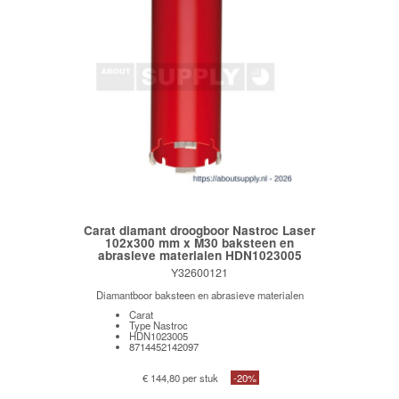
Carat diamant droogboor Nastroc Laser
102x300 mm x M30 baksteen en
abrasieve materialen HDN1023005
Y32600121
Diamantboor baksteen en abrasieve materialen
Carat
Type Nastroc
HDN1023005
8714452142097
€ 144,80 per stuk
-20%