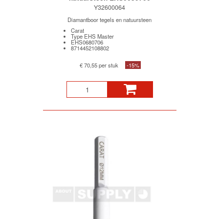
Y32600064
Diamantboor tegels en natuursteen
Carat
Type EHS Master
EHS0680706
8714452108802
€ 70,55 per stuk
-15%