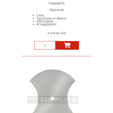
Y32600270
Steunschijf
Carat
Type Dustec en Nastroc
HDC3102000
8714452205310
€ 4,30 per stuk