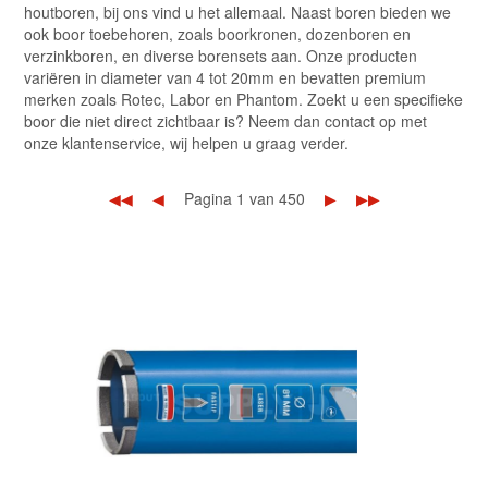
133 mm
3
houtboren, bij ons vind u het allemaal. Naast boren bieden we
ook boor toebehoren, zoals boorkronen, dozenboren en
142 mm
2
verzinkboren, en diverse borensets aan. Onze producten
151 mm
3
variëren in diameter van 4 tot 20mm en bevatten premium
merken zoals Rotec, Labor en Phantom. Zoekt u een specifieke
boor die niet direct zichtbaar is? Neem dan contact op met
onze klantenservice, wij helpen u graag verder.
◀◀
◀
Pagina 1 van 450
▶
▶▶