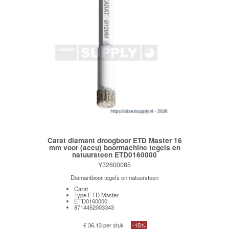
Carat diamant droogboor ETD Master 16
mm voor (accu) boormachine tegels en
natuursteen ETD0160000
Y32600085
Diamantboor tegels en natuursteen
Carat
Type ETD Master
ETD0160000
8714452003343
€ 36,13 per stuk
-15%