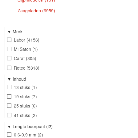
Zaagbladen
6959
Merk
Labor
4156
Mi Satori
1
Carat
305
Rotec
5318
Izar
48
Inhoud
Heco
2
13 stuks
1
Wera
35
19 stuks
7
Phantom
7261
25 stuks
6
International Tools
2205
41 stuks
2
Dynaplus
1
50 stuks
2
Lengte boorpunt (l2)
Cool-Dip
2
170 stuks
5
0,6-0,9 mm
2