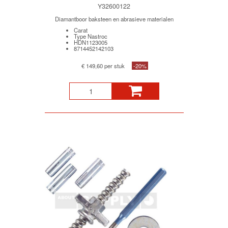
Y32600122
Diamantboor baksteen en abrasieve materialen
Carat
Type Nastroc
HDN1123005
8714452142103
€ 149,60 per stuk
-20%