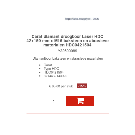
Carat diamant droogboor Laser HDC
42x150 mm x M16 baksteen en abrasieve
materialen HDC0421504
Y32600089
Diamantboor baksteen en abrasieve materialen
Carat
Type HDC
HDC0421504
8714452143025
€ 85,00 per stuk
-15%