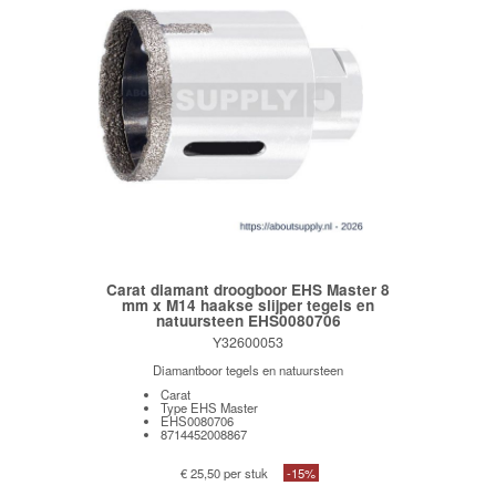
Carat diamant droogboor EHS Master 8
mm x M14 haakse slijper tegels en
natuursteen EHS0080706
Y32600053
Diamantboor tegels en natuursteen
Carat
Type EHS Master
EHS0080706
8714452008867
€ 25,50 per stuk
-15%