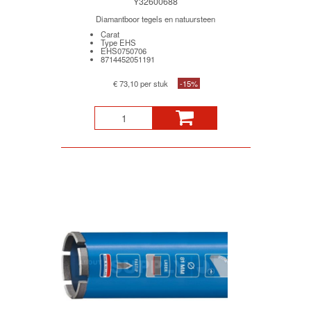
Y32600688
Diamantboor tegels en natuursteen
Carat
Type EHS
EHS0750706
8714452051191
€ 73,10 per stuk
-15%