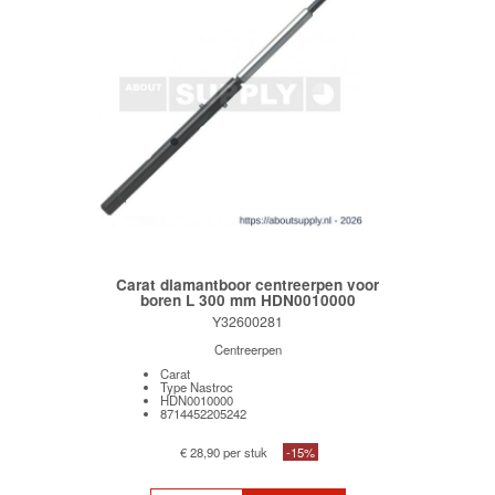
Carat diamantboor centreerpen voor
boren L 300 mm HDN0010000
Y32600281
Centreerpen
Carat
Type Nastroc
HDN0010000
8714452205242
€ 28,90 per stuk
-15%