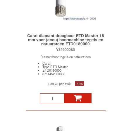
Carat diamant droogboor ETD Master 18
mm voor (accu) boormachine tegels en
natuursteen ETD0180000
Y32600086
Diamantboor tegels en natuursteen
Carat
Type ETD Master
ETD0180000
8714452003350
€ 39,78 per stuk
-15%