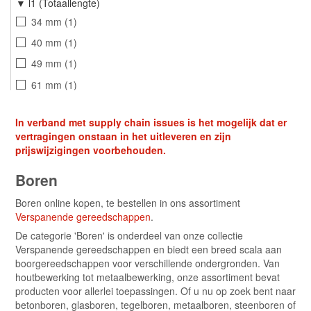
l1 (Totaallengte)
118 splitpoint graden
527
72 mm
1
34 mm
1
90 graden
44
82 mm
1
40 mm
1
Meersnijder
223
92 mm
1
49 mm
1
Speciaalgeslepen
9
102 mm
1
61 mm
1
130 splitpoint graden
121
112 mm
1
65 mm
1
118 graden splitpoint
16
In verband met supply chain issues is het mogelijk dat er
122 mm
1
70 mm
1
vertragingen onstaan in het uitleveren en zijn
132 mm
1
75 mm
2
prijswijzigingen voorbehouden.
142 mm
1
80 mm
1
Boren
152 mm
1
86 mm
2
Boren online kopen, te bestellen in ons assortiment
162 mm
1
93 mm
2
Verspanende gereedschappen
.
101 mm
1
De categorie 'Boren' is onderdeel van onze collectie
Verspanende gereedschappen en biedt een breed scala aan
109 mm
3
boorgereedschappen voor verschillende ondergronden. Van
117 mm
1
houtbewerking tot metaalbewerking, onze assortiment bevat
producten voor allerlei toepassingen. Of u nu op zoek bent naar
125 mm
2
betonboren, glasboren, tegelboren, metaalboren, steenboren of