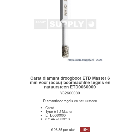
Carat diamant droogboor ETD Master 6
mm voor (accu) boormachine tegels en
natuursteen ETD0060000
Y32600080
Diamantboor tegels en natuursteen
Carat
Type ETD Master
ETD0060000
8714452003213
€ 26,35 per stuk
-15%