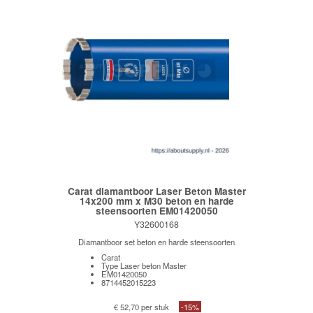
Carat diamantboor Laser Beton Master
14x200 mm x M30 beton en harde
steensoorten EM01420050
Y32600168
Diamantboor set beton en harde steensoorten
Carat
Type Laser beton Master
EM01420050
8714452015223
€ 52,70 per stuk
-15%