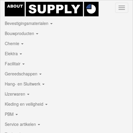
Toggl
naviga
Bevestigingsmaterialen
Bouwproducten
Chemie
Elektra
Facilitair
Gereedschappen
Hang- en Sluitwerk
IJzerwaren
Kleding en veiligheid
PBM
Service artikelen