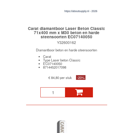
Carat diamantboor Laser Beton Classic
71x400 mm x M30 beton en harde
steensoorten EC07140050
Y32600162
Diamantboor beton en harde steensoorten
Carat
Type Laser beton Classic
EC07140050
8714452017098
€ 84,80 per stuk
-20%