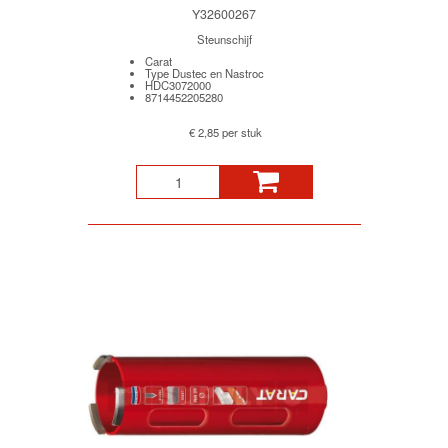
Y32600267
Steunschijf
Carat
Type Dustec en Nastroc
HDC3072000
8714452205280
€ 2,85 per stuk