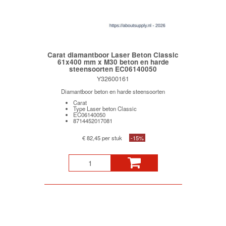
Carat diamantboor Laser Beton Classic
61x400 mm x M30 beton en harde
steensoorten EC06140050
Y32600161
Diamantboor beton en harde steensoorten
Carat
Type Laser beton Classic
EC06140050
8714452017081
€ 82,45 per stuk
-15%