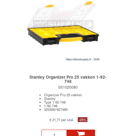
Stanley Organizer Pro 25 vakken 1-92-
748
S51020080
Organizer Pro 25 vakken
Stanley
Type 1-92-748
1-92-748
3253561927485
€ 21,71 per stuk
-25%