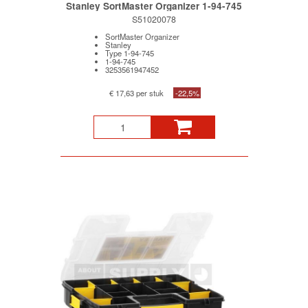
Stanley SortMaster Organizer 1-94-745
S51020078
SortMaster Organizer
Stanley
Type 1-94-745
1-94-745
3253561947452
€ 17,63 per stuk
-22,5%