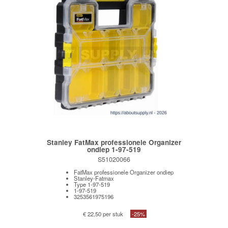
Stanley FatMax professionele Organizer
ondiep 1-97-519
S51020066
FatMax professionele Organizer ondiep
Stanley-Fatmax
Type 1-97-519
1-97-519
3253561975196
€ 22,50 per stuk
-25%