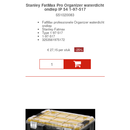
Stanley FatMax Pro Organizer waterdicht
ondiep IP 54 1-97-517
S51020083
FatMax professionele Organizer waterdicht
ondiep
Stanley-Fatmax
Type 1-97-517
1-97-517
3253561975172
€ 27,15 per stuk
-25%