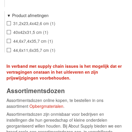
Product afmetingen
31,2x23,4x42,6 cm
1
40x42x31,5 cm
1
44,6x7,4x35,7 cm
1
44,6x11,6x35,7 cm
1
45,7x32,7x7,9 cm
1
In verband met supply chain issues is het mogelijk dat er
vertragingen onstaan in het uitleveren en zijn
prijswijzigingen voorbehouden.
Assortimentsdozen
Assortimentsdozen online kopen, te bestellen in ons
assortiment
Opbergmaterialen
.
Assortimentsdozen zijn onmisbaar voor bedrijven en
instellingen die hun gereedschap of kleine onderdelen
georganiseerd willen houden. Bij About Supply bieden we een
breed scala aan assortimentsdozen aan, in verschillende