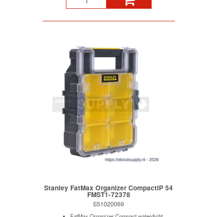
Stanley FatMax Organizer CompactIP 54
FMST1-72378
S51020069
FatMax Organizer Compact waterdicht