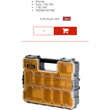
Stanley
Type 1-92-749
1-92-749
3253561927492
€ 24,04 per stuk
-25%