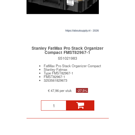
Stanley FatMax Pro Stack Organizer
Compact FMST82967-1
S51021983
FatMax Pro Stack Organizer Compact
Stanley-Fatmax
Type FMST82967-1
FMST82967-1
3253561829673
€ 47,96 per stuk
-27,5%