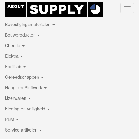
Toggl
naviga
Bevestigingsmaterialen
Bouwproducten
Chemie
Elektra
Facilitair
Gereedschappen
Hang- en Sluitwerk
IJzerwaren
Kleding en veiligheid
PBM
Service artikelen