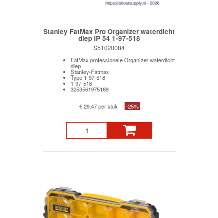
Stanley FatMax Pro Organizer waterdicht
diep IP 54 1-97-518
S51020084
FatMax professionele Organizer waterdicht
diep
Stanley-Fatmax
Type 1-97-518
1-97-518
3253561975189
€ 29,47 per stuk
-25%