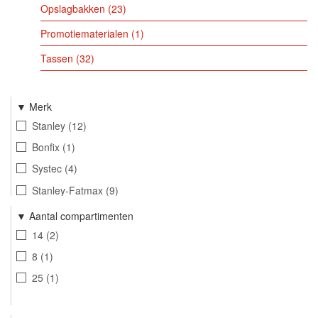
Opslagbakken
23
Promotiematerialen
1
Tassen
32
Merk
Stanley
12
Bonfix
1
Systec
4
Stanley-Fatmax
9
Woodies Ultimate
1
Aantal compartimenten
14
2
8
1
25
1