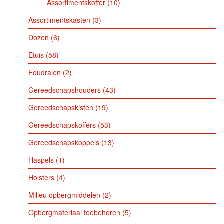
Assortimentskoffer
10
Assortimentskasten
3
Dozen
6
Etuis
58
Foudralen
2
Gereedschapshouders
43
Gereedschapskisten
19
Gereedschapskoffers
53
Gereedschapskoppels
13
Haspels
1
Holsters
4
Milieu opbergmiddelen
2
Opbergmateriaal toebehoren
5