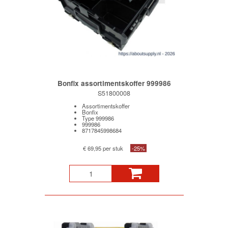
Bonfix assortimentskoffer 999986
S51800008
Assortimentskoffer
Bonfix
Type 999986
999986
8717845998684
€ 69,95 per stuk
-25%