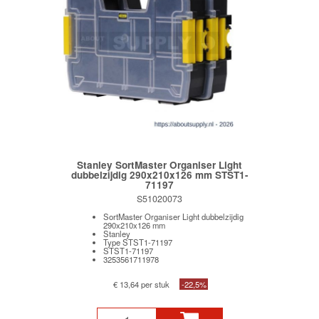
Stanley SortMaster Organiser Light
dubbelzijdig 290x210x126 mm STST1-
71197
S51020073
SortMaster Organiser Light dubbelzijdig
290x210x126 mm
Stanley
Type STST1-71197
STST1-71197
3253561711978
€ 13,64 per stuk
-22,5%