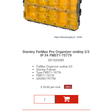
Stanley FatMax Pro Organizer ondiep 2/3
IP 54 FMST1-75779
S51020085
FatMax Organizer ondiep 2/3
Stanley-Fatmax
Type FMST1-75779
FMST1-75779
3253561757792
€ 24,60 per stuk
-25%