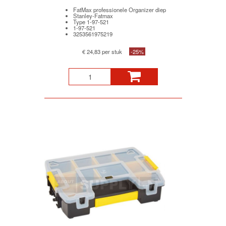
FatMax professionele Organizer diep
Stanley-Fatmax
Type 1-97-521
1-97-521
3253561975219
€ 24,83 per stuk
-25%