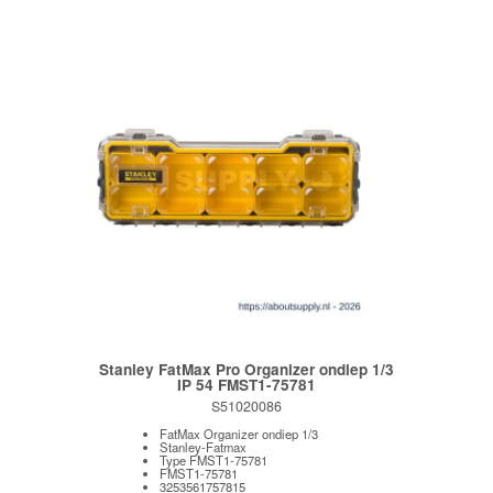
Stanley FatMax Pro Organizer ondiep 1/3
IP 54 FMST1-75781
S51020086
FatMax Organizer ondiep 1/3
Stanley-Fatmax
Type FMST1-75781
FMST1-75781
3253561757815