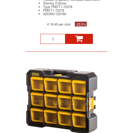
Stanley-Fatmax
Type FMST1-72378
FMST1-72378
3253561723780
€ 18,45 per stuk
-22,5%