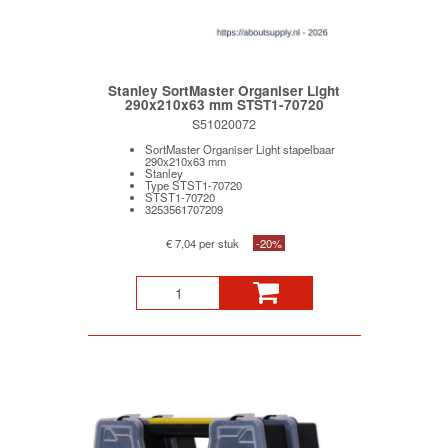
Stanley SortMaster Organiser Light
290x210x63 mm STST1-70720
S51020072
SortMaster Organiser Light stapelbaar
290x210x63 mm
Stanley
Type STST1-70720
STST1-70720
3253561707209
€ 7,04 per stuk
-20%