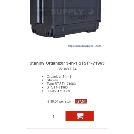
Stanley Organizer 3-in-1 STST1-71963
S51020074
Organizer 3-in-1
Stanley
Type STST1-71963
STST1-71963
3253561719639
€ 39,04 per stuk
-27,5%