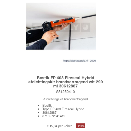
Bostik FP 403 Fireseal Hybrid
afdichtingskit brandvertragend wit 290
ml 30612887
S51250410
Afdichtingskit brandvertragend
Bostik
Type FP 403 Fireseal Hybrid
30612887
8713572041419
€ 15,34 per koker
-20%