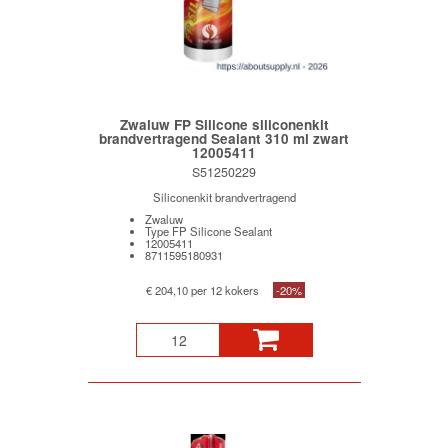
Zwaluw FP Silicone siliconenkit
brandvertragend Sealant 310 ml zwart
12005411
S51250229
Siliconenkit brandvertragend
Zwaluw
Type FP Silicone Sealant
12005411
8711595180931
€ 204,10 per 12 kokers
-20%