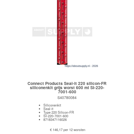
Connect Products Seal-it 220 silicon-FR
siliconenkit grijs worst 600 ml SI-220-
7001-600
S40780084
Siliconenkit
Seal-it
Type 220 Silicon-FR
SI-220-7001-600
8718347116026
€ 146,17 per 12 worsten