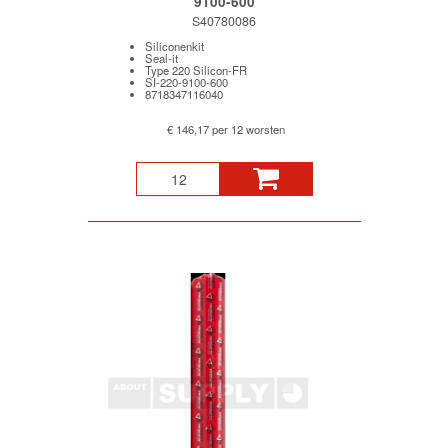
9100-600
S40780086
Siliconenkit
Seal-it
Type 220 Silicon-FR
SI-220-9100-600
8718347116040
€ 146,17 per 12 worsten