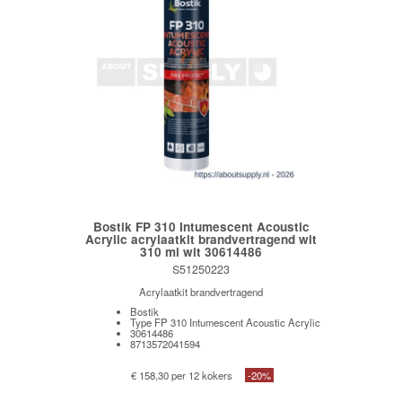
Bostik FP 310 Intumescent Acoustic
Acrylic acrylaatkit brandvertragend wit
310 ml wit 30614486
S51250223
Acrylaatkit brandvertragend
Bostik
Type FP 310 Intumescent Acoustic Acrylic
30614486
8713572041594
€ 158,30 per 12 kokers
-20%