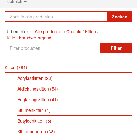
Techniek
Zoeken
U bent hier:
Alle producten
Chemie
Kitten
Kitten brandvertragend
Filter
Kitten
384
Acrylaatkitten
23
Afdichtingskitten
54
Beglazingskitten
41
Bitumenkitten
4
Butyleenkitten
5
Kit toebehoren
38