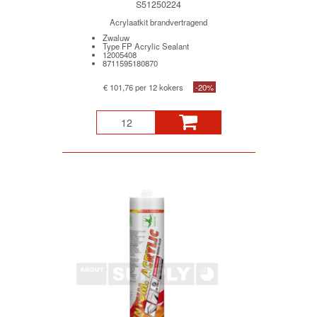
S51250224
Acrylaatkit brandvertragend
Zwaluw
Type FP Acrylic Sealant
12005408
8711595180870
€ 101,76 per 12 kokers
-20%