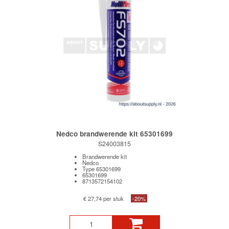
Nedco brandwerende kit 65301699
S24003815
Brandwerende kit
Nedco
Type 65301699
65301699
8713572154102
€ 27,74 per stuk
-20%