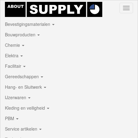
Toggl
naviga
Bevestigingsmaterialen
Bouwproducten
Chemie
Elektra
Facilitair
Gereedschappen
Hang- en Sluitwerk
IJzerwaren
Kleding en veiligheid
PBM
Service artikelen