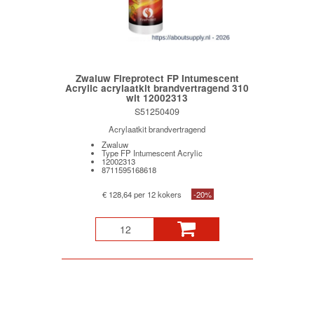
Zwaluw Fireprotect FP Intumescent
Acrylic acrylaatkit brandvertragend 310
wit 12002313
S51250409
Acrylaatkit brandvertragend
Zwaluw
Type FP Intumescent Acrylic
12002313
8711595168618
€ 128,64 per 12 kokers
-20%