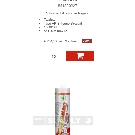
S51250227
Siliconenkit brandvertragend
Zwaluw
Type FP Silicone Sealant
12002323
8711595168748
€ 204,10 per 12 kokers
-20%