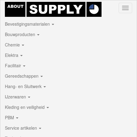
Toggl
naviga
Bevestigingsmaterialen
Bouwproducten
Chemie
Elektra
Facilitair
Gereedschappen
Hang- en Sluitwerk
IJzerwaren
Kleding en veiligheid
PBM
Service artikelen