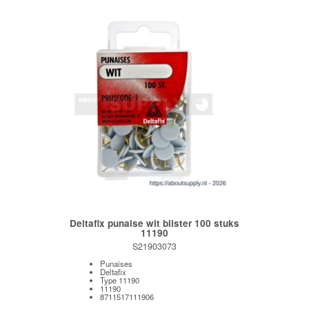
Deltafix punaise wit blister 100 stuks
11190
S21903073
Punaises
Deltafix
Type 11190
11190
8711517111906