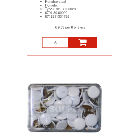
Punaise staal
Homefix
Type 6701.30.60020
6701.30.60020
8712811331755
€ 9,33 per 6 blisters