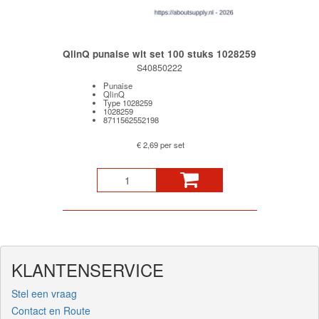
QlinQ punaise wit set 100 stuks 1028259
S40850222
Punaise
QlinQ
Type 1028259
1028259
8711562552198
€ 2,69 per set
KLANTENSERVICE
Stel een vraag
Contact en Route