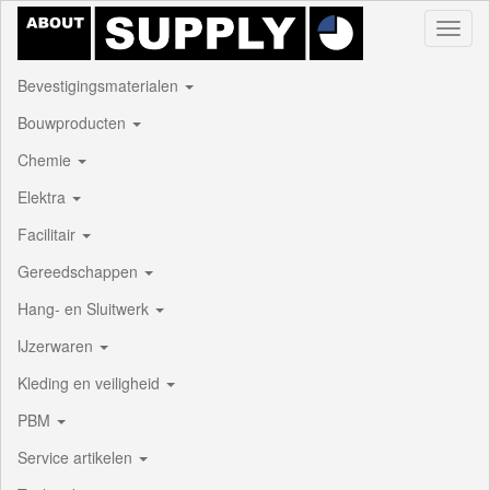
Toggl
naviga
Bevestigingsmaterialen
Bouwproducten
Chemie
Elektra
Facilitair
Gereedschappen
Hang- en Sluitwerk
IJzerwaren
Kleding en veiligheid
PBM
Service artikelen