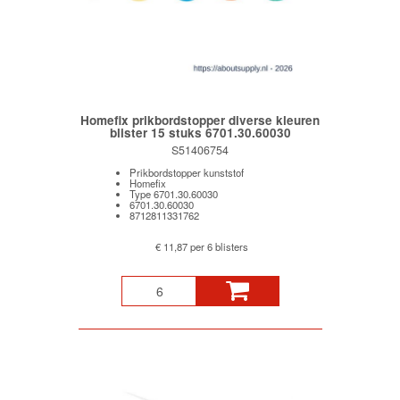
Homefix prikbordstopper diverse kleuren
blister 15 stuks 6701.30.60030
S51406754
Prikbordstopper kunststof
Homefix
Type 6701.30.60030
6701.30.60030
8712811331762
€ 11,87 per 6 blisters