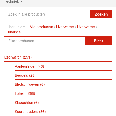
Techniek
Zoeken
U bent hier:
Alle producten
IJzerwaren
IJzerwaren
Punaises
Filter
IJzerwaren
2517
Aanlegringen
43
Beugels
28
Bledschroeven
6
Haken
268
Klapachten
6
Koordhouders
36