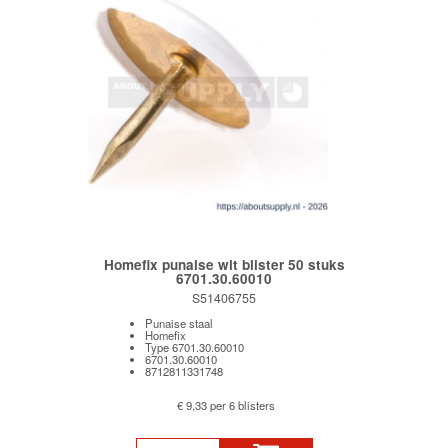
Homefix punaise wit blister 50 stuks
6701.30.60010
S51406755
Punaise staal
Homefix
Type 6701.30.60010
6701.30.60010
8712811331748
€ 9,33 per 6 blisters