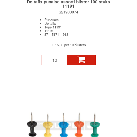
Deltafix punaise assorti blister 100 stuks
11191
S21903074
Punaises
Deltafix
Type 11191
11191
8711517111913
€ 15,30 per 10 blisters