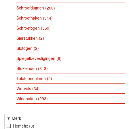
Schroefduimen
260
Schroefhaken
344
Schroefogen
559
Sierstukken
2
Slotogen
2
Spiegelbevestigingen
8
Stokeinden
313
Telefoonduimen
2
Wervels
34
Windhaken
293
Merk
Homefix
3