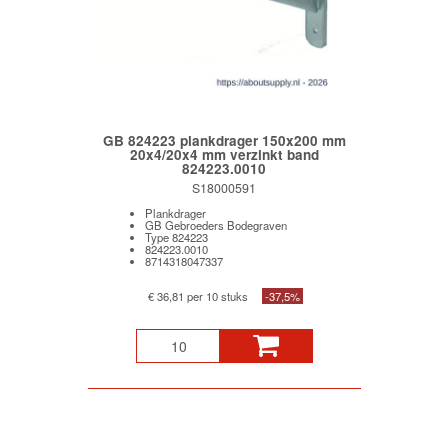
GB 824223 plankdrager 150x200 mm
20x4/20x4 mm verzinkt band
824223.0010
S18000591
Plankdrager
GB Gebroeders Bodegraven
Type 824223
824223.0010
8714318047337
€ 36,81 per 10 stuks
-37,5%