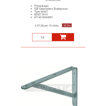
Plankdrager
GB Gebroeders Bodegraven
Type 82427
82427.0010
8714318043957
€ 57,06 per 10 stuks
-37,5%