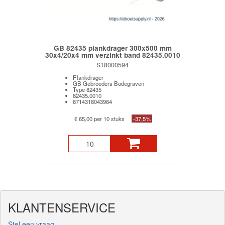
GB 82435 plankdrager 300x500 mm
30x4/20x4 mm verzinkt band 82435.0010
S18000594
Plankdrager
GB Gebroeders Bodegraven
Type 82435
82435.0010
8714318043964
€ 65,00 per 10 stuks
-37,5%
KLANTENSERVICE
Stel een vraag