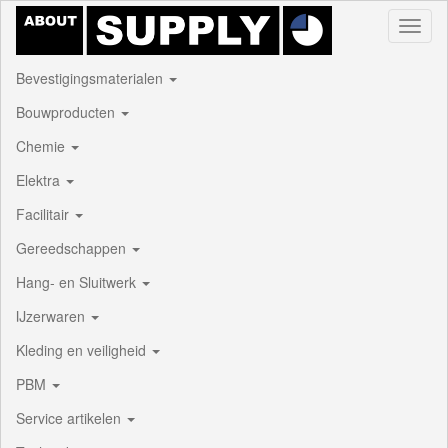
Toggl
naviga
Bevestigingsmaterialen
Bouwproducten
Chemie
Elektra
Facilitair
Gereedschappen
Hang- en Sluitwerk
IJzerwaren
Kleding en veiligheid
PBM
Service artikelen