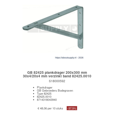
GB 82425 plankdrager 200x300 mm
30x4/20x4 mm verzinkt band 82425.0010
S18000592
Plankdrager
GB Gebroeders Bodegraven
Type 82425
82425.0010
8714318043940
€ 48,06 per 10 stuks
-37,5%